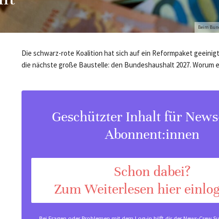
Beim Bund
Die schwarz-rote Koalition hat sich auf ein Reformpaket geeinig
die nächste große Baustelle: den Bundeshaushalt 2027. Worum e
Geschützter Inhalt für New
Abonnent:innen
Schon dabei?
Zum Weiterlesen hier einlo
Bei Fragen oder Problemen mit dem Log-in hilft dir der
News-Crew Su