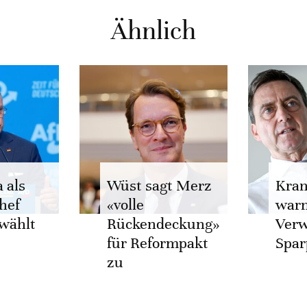
Ähnlich
 als
Wüst sagt Merz
Kra
hef
«volle
warn
wählt
Rückendeckung»
Verw
für Reformpakt
Spar
zu