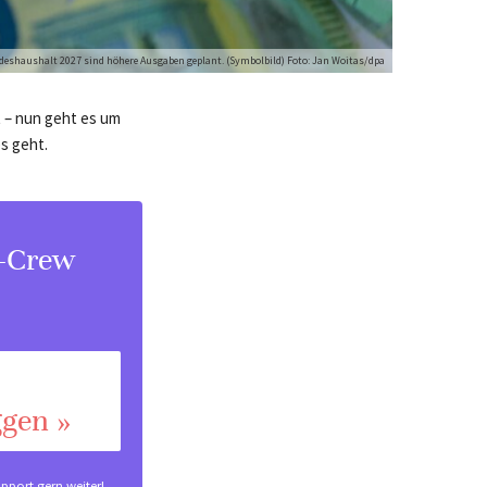
eshaushalt 2027 sind höhere Ausgaben geplant. (Symbolbild) Foto: Jan Woitas/dpa
t – nun geht es um
s geht.
s-Crew
ggen »
pport
gern weiter!