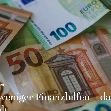
uer
eniger Finanzhilfen – da
lt