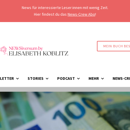
News für interessierte Leser:innen mit wenig Zeit.
Hier findest du das
News-Crew Abo
!
MEIN BUCH BE
LETTER
STORIES
PODCAST
MEHR
NEWS-CR