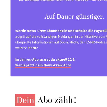
Auf Dauer günstiger.
Werde News-Crew Abonnent:in und schalte die Paywall
Zugriff auf die vollständigen Meldungen in der NEWSiversum
überprüfte Informationen auf Social Media, den ESMR-Podcast
weitere Inhalte.
Im Jahres-Abo sparst du aktuell 12 €:
Wähle jetzt dein News-Crew Abo!
Dein
Abo zählt!