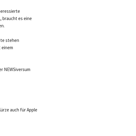
teressierte
, braucht es eine
en.
ote stehen
t einem
 der NEWSiversum
Kürze auch für Apple