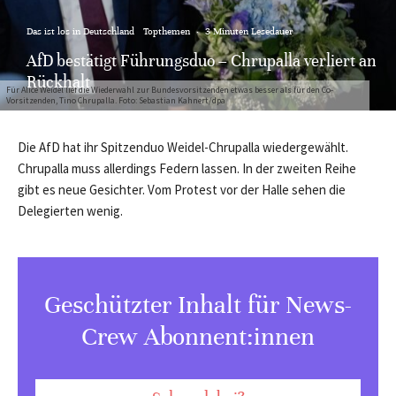
Das ist los in Deutschland
Topthemen
·
3 Minuten Lesedauer
AfD bestätigt Führungsduo – Chrupalla verliert an
Rückhalt
Für Alice Weidel lief die Wiederwahl zur Bundesvorsitzenden etwas besser als für den Co-
Vorsitzenden, Tino Chrupalla. Foto: Sebastian Kahnert/dpa
Die AfD hat ihr Spitzenduo Weidel-Chrupalla wiedergewählt.
Chrupalla muss allerdings Federn lassen. In der zweiten Reihe
gibt es neue Gesichter. Vom Protest vor der Halle sehen die
Delegierten wenig.
Geschützter Inhalt für News-
Crew Abonnent:innen