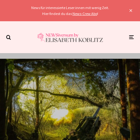
News für interessierte Leser:innen mit wenig Zeit.
Hier findest du das
News-Crew Abo
!