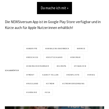
Da mache ich mit »
Die NEWSiversum App ist im Google Play Store verfügbar und in
Kürze auch für Apple Nutzer:innen erhältlich!
ANGRIFFE
ANNALENA BAERBOCK
ARMEE
BESCHUSS
DEUTSCHLAND
ENERGIE
ENERGIEVERSORGER
EUROPA
FINANZEN
SCHLAGWÖRTER
FRONT
JANET YELLEN
KONFLIKTE
KRIEG
RUSSLAND
STROM
STROMVERSORGUNG
UKRAINE
USA