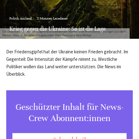
Politik Ausland
·
2 Minuten Lesedauer
Krieg gegen die Ukraine: So ist die Lage
Die ukrainische Armee ist aufgrund ausbleibender Waffen- und Munitionslieferungen aus dem
Westen stark in der Defensive gebunden. Foto: Francisco Seco/AP/dpa
Der Friedensgipfel hat der Ukraine keinen Frieden gebracht. Im
Gegenteil: Die Intensität der Kämpfe nimmt zu. Westliche
Politiker wollen das Land weiter unterstützen. Die News im
Überblick.
Geschützter Inhalt für News-
Crew Abonnent:innen