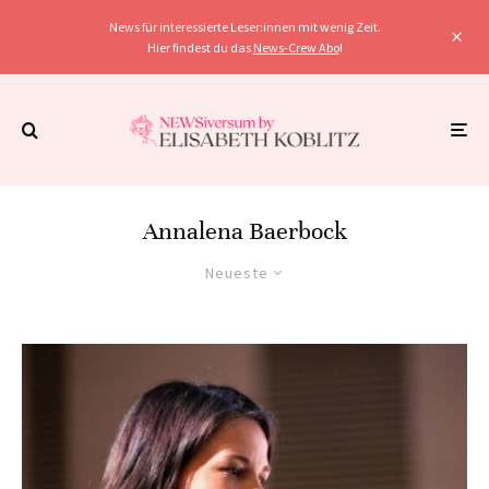
News für interessierte Leser:innen mit wenig Zeit.
Hier findest du das
News-Crew Abo
!
Annalena Baerbock
Neueste