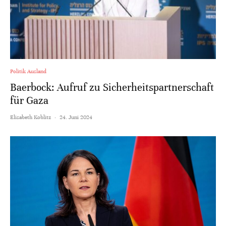
Politik Ausland
Baerbock: Aufruf zu Sicherheitspartnerschaft
für Gaza
Elisabeth Koblitz
·
24. Juni 2024