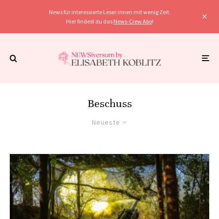
News für interessierte Leser:innen mit wenig Zeit.
Hier findest du das
News-Crew Abo
!
Beschuss
Neueste