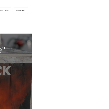
ALITION
PARTEI
e"