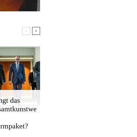
ngt das
samtkunstwe
ormpaket?