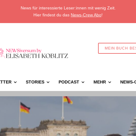
News für interessierte Leser:innen mit wenig Zeit.
Hier findest du das
News-Crew Abo
!
MEIN BUCH BE
TTER
STORIES
PODCAST
MEHR
NEWS-