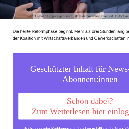
Es habe Einigkeit geherrscht, dass der Wirtschaftsstandort Deutschla
Die heiße Reformphase beginnt. Mehr als drei Stunden lang be
der Koalition mit Wirtschaftsverbänden und Gewerkschaften 
Geschützter Inhalt für New
Abonnent:innen
Schon dabei?
Zum Weiterlesen hier einlo
Bei Fragen oder Problemen mit dem Log-in hilft dir der
News-Cr