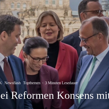
K
Newsflash
Topthemen
·
3 Minuten Lesedauer
 bei Reformen Konsens mi