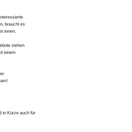
nteressierte
n, braucht es
er:innen.
gebote stehen
mit einem
der
ram!
 in Kürze auch für