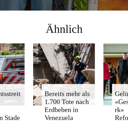
Ähnlich
tsstreit
Bereits mehr als
Geli
1.700 Tote nach
«Ge
Erdbeben in
rk»
n Stade
Venezuela
Ref