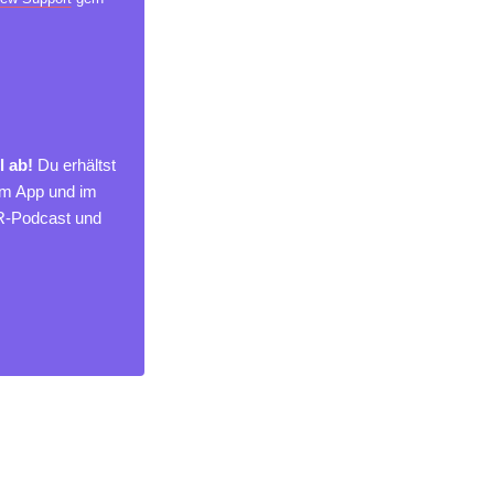
l ab!
Du erhältst
um App und im
MR-Podcast und