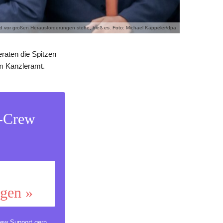
nd vor großen Herausforderungen stehe, hieß es. Foto: Michael Kappeler/dpa
raten die Spitzen
im Kanzleramt.
s-Crew
ggen »
ew Support
gern