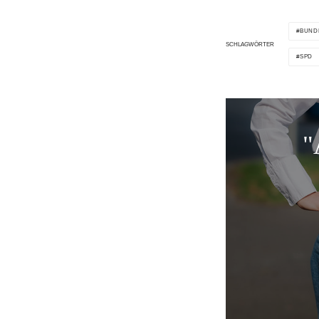
BUND
SCHLAGWÖRTER
SPD
"