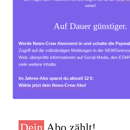
weiter!
Auf Dauer günstiger.
Werde News-Crew Abonnent:in und schalte die Paywal
Zugriff auf die vollständigen Meldungen in der NEWSivers
Web, überprüfte Informationen auf Social Media, den ES
viele weitere Inhalte.
Im Jahres-Abo sparst du aktuell 12 €:
Wähle jetzt dein News-Crew Abo!
Dein
Abo zählt!