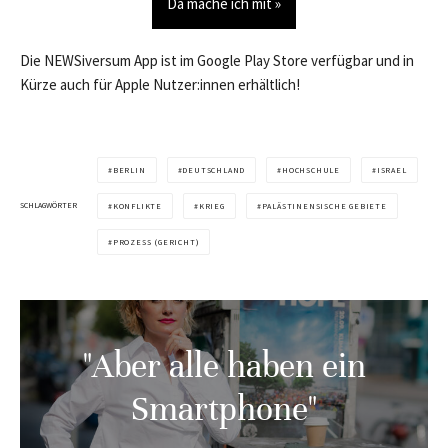
Da mache ich mit »
Die NEWSiversum App ist im Google Play Store verfügbar und in
Kürze auch für Apple Nutzer:innen erhältlich!
BERLIN
DEUTSCHLAND
HOCHSCHULE
ISRAEL
SCHLAGWÖRTER
KONFLIKTE
KRIEG
PALÄSTINENSISCHE GEBIETE
PROZESS (GERICHT)
"Aber alle haben ein
Smartphone"