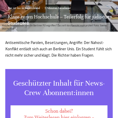
Das ist los in Deutschland
·
2 Minuten Lesedauer
Klage gegen Hochschule – Teilerfolg für jüdischen
Studenten
Welche Maßnahmen hat die Berliner FU ergriffen? Das will das Gericht nun prüfen. Foto: Soeren
Stache/dpa
Antisemitische Parolen, Besetzungen, Angriffe: Der Nahost-
Konflikt entlädt sich auch an Berliner Unis. Ein Student fühlt sich
nicht mehr sicher und klagt. Die Richter haben Fragen.
Geschützter Inhalt für News-
Crew Abonnent:innen
Schon dabei?
Zum Weiterlesen hier einloggen »