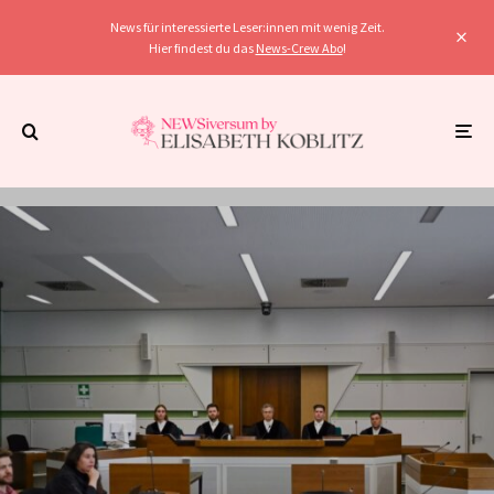
News für interessierte Leser:innen mit wenig Zeit.
Hier findest du das
News-Crew Abo
!