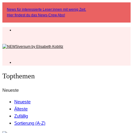
News für interessierte Leser:innen mit wenig Zeit.
Hier findest du das
News-Crew Abo
!
Topthemen
Neueste
Neueste
Älteste
Zufällig
Sortierung (A-Z)