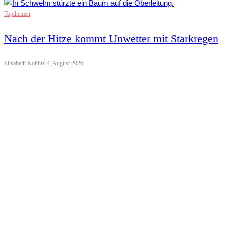
Topthemen
Nach der Hitze kommt Unwetter mit Starkregen
Elisabeth Koblitz
·
4. August 2026
Newsflash
Politik Ausland
Topthemen
Iran-Krieg: Neue Lösung für Straße von Hormus
in Sicht?
Elisabeth Koblitz
·
4. August 2026