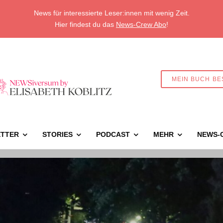
News für interessierte Leser:innen mit wenig Zeit.
Hier findest du das
News-Crew Abo
!
MEIN BUCH BE
TTER
STORIES
PODCAST
MEHR
NEWS-