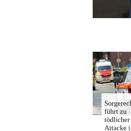
Sorgerech
führt zu
tödlicher
Attacke i