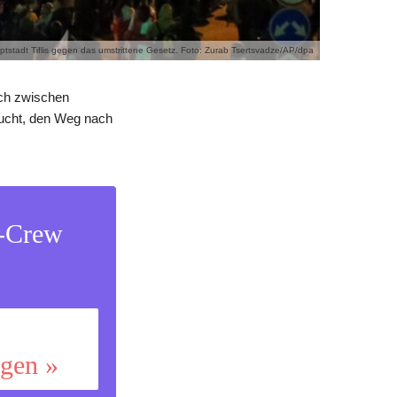
tstadt Tiflis gegen das umstrittene Gesetz. Foto: Zurab Tsertsvadze/AP/dpa
sch zwischen
sucht, den Weg nach
s-Crew
ggen »