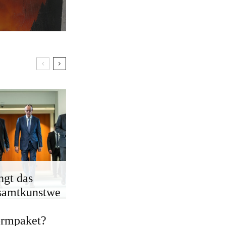
ngt das
samtkunstwe
ormpaket?