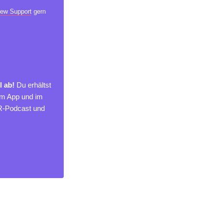
ew Support
gern
l ab!
Du erhältst
um App und im
MR-Podcast und