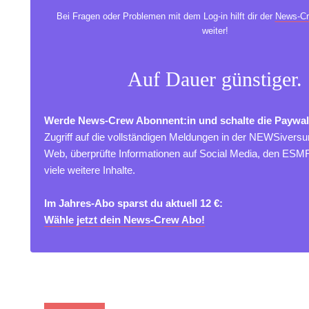
Bei Fragen oder Problemen mit dem Log-in hilft dir der
News-Cr
weiter!
Auf Dauer günstiger.
Werde News-Crew Abonnent:in und schalte die Paywal
Zugriff auf die vollständigen Meldungen in der NEWSivers
Web, überprüfte Informationen auf Social Media, den ES
viele weitere Inhalte.
Im Jahres-Abo sparst du aktuell 12 €:
Wähle jetzt dein News-Crew Abo!