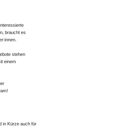
nteressierte
n, braucht es
er:innen.
gebote stehen
mit einem
der
ram!
 in Kürze auch für