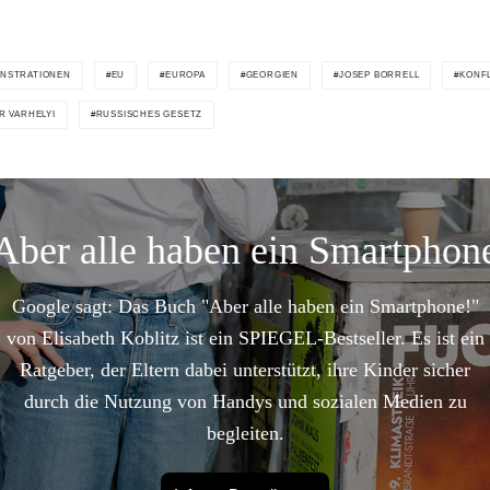
NSTRATIONEN
EU
EUROPA
GEORGIEN
JOSEP BORRELL
KONF
R VARHELYI
RUSSISCHES GESETZ
Aber alle haben ein Smartphon
Google sagt: Das Buch "Aber alle haben ein Smartphone!"
von Elisabeth Koblitz ist ein SPIEGEL-Bestseller. Es ist ein
Ratgeber, der Eltern dabei unterstützt, ihre Kinder sicher
durch die Nutzung von Handys und sozialen Medien zu
begleiten.