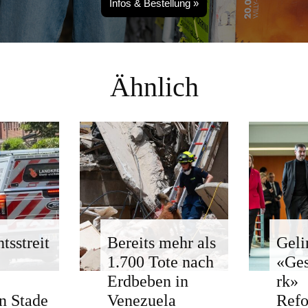
Infos & Bestellung »
Ähnlich
tsstreit
Bereits mehr als
Geli
1.700 Tote nach
«Ge
Erdbeben in
rk»
n Stade
Venezuela
Ref