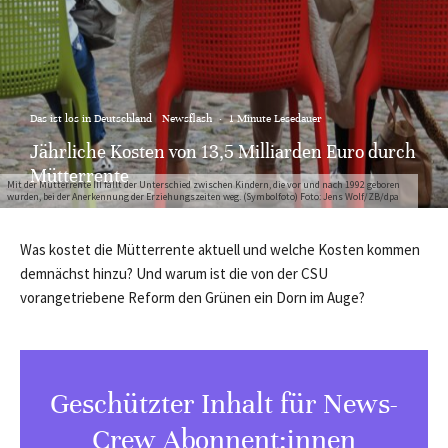
Das ist los in Deutschland
Newsflash
·
1 Minute Lesedauer
Jährliche Kosten von 13,5 Milliarden Euro durch
Mütterrente
Mit der Mütterrente III fällt der Unterschied zwischen Kindern, die vor und nach 1992 geboren
wurden, bei der Anerkennung der Erziehungszeiten weg. (Symbolfoto) Foto: Jens Wolf/ZB/dpa
Was kostet die Mütterrente aktuell und welche Kosten kommen
demnächst hinzu? Und warum ist die von der CSU
vorangetriebene Reform den Grünen ein Dorn im Auge?
Geschützter Inhalt für News-
Crew Abonnent:innen