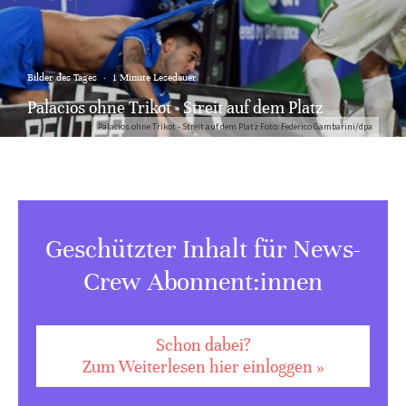
Bilder des Tages
·
1 Minute Lesedauer
Palacios ohne Trikot - Streit auf dem Platz
Palacios ohne Trikot - Streit auf dem Platz Foto: Federico Gambarini/dpa
Geschützter Inhalt für News-
Crew Abonnent:innen
Schon dabei?
Zum Weiterlesen hier einloggen »