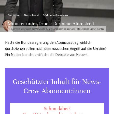
Das ist los in Deutschland
·
3 Minuten Lesedauer
Minister unter Druck: Der neue Atomstreit
Robert Habeck weist die Vorwürfe zum Atomausstieg zurück. Foto: Jessica Lichetzki/dpa
Hätte die Bundesregierung den Atomausstieg wirklich
durchziehen sollen nach dem russischen Angriff auf die Ukraine?
Ein Medienbericht entfacht die Debatte von Neuem.
Geschützter Inhalt für News-
Crew Abonnent:innen
Schon dabei?