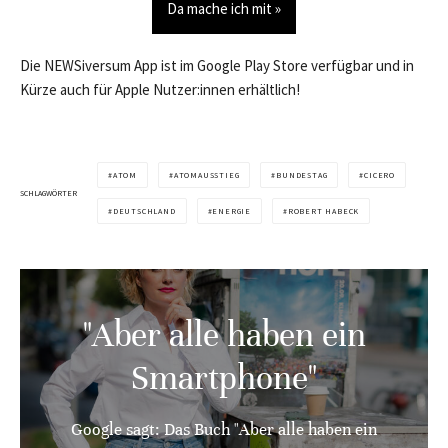
Da mache ich mit »
Die NEWSiversum App ist im Google Play Store verfügbar und in
Kürze auch für Apple Nutzer:innen erhältlich!
ATOM
ATOMAUSSTIEG
BUNDESTAG
CICERO
SCHLAGWÖRTER
DEUTSCHLAND
ENERGIE
ROBERT HABECK
"Aber alle haben ein
Smartphone"
Google sagt: Das Buch "Aber alle haben ein