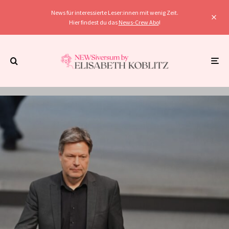
News für interessierte Leser:innen mit wenig Zeit.
Hier findest du das
News-Crew Abo
!