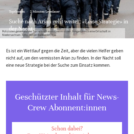
Topthemen
·
2 Minuten Lesedauer
Suche nach Arian geht weiter: «Leise Strategie» in
der Nacht
Polizisten gehen auf der Suche nach einem vermissten Jungen durch eine Ortschaft in
Niedersachsen. Foto: Daniel Bockwoldt/dpa
Es ist ein Wettlauf gegen die Zeit, aber die vielen Helfer geben
nicht auf, um den vermissten Arian zu finden. In der Nacht soll
eine neue Strategie bei der Suche zum Einsatz kommen.
Geschützter Inhalt für News-
Crew Abonnent:innen
Schon dabei?