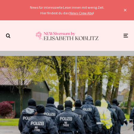
News für interessierte Leser:innen mit wenig Zeit.
Hier findest du das
News-Crew Abo
!