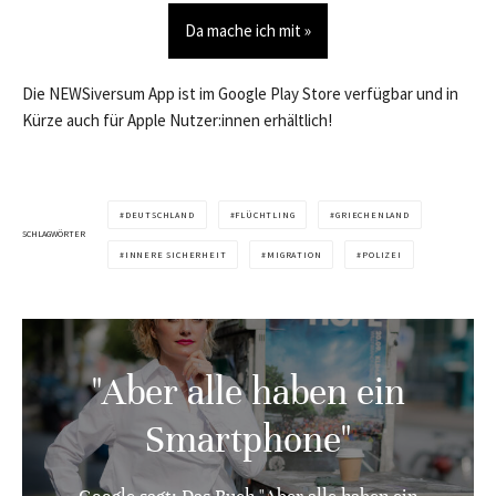
Da mache ich mit »
Die NEWSiversum App ist im Google Play Store verfügbar und in
Kürze auch für Apple Nutzer:innen erhältlich!
DEUTSCHLAND
FLÜCHTLING
GRIECHENLAND
SCHLAGWÖRTER
INNERE SICHERHEIT
MIGRATION
POLIZEI
"Aber alle haben ein
Smartphone"