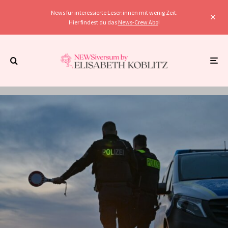
News für interessierte Leser:innen mit wenig Zeit.
Hier findest du das
News-Crew Abo
!