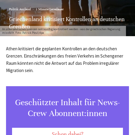
Politik Ausland
·
1 Minute Lesedauer
Griechenland kritisiert Kontrollen an deutschen
Grenzen
An allen deutschen Grenzen soll künftig kontrolliert werden - was der griechischen Regierung
missfällt. Foto: Patrick Pleul/dpa
Athen kritisiert die geplanten Kontrollen an den deutschen
Grenzen. Einschränkungen des freien Verkehrs im Schengener
Raum könnten nicht die Antwort auf das Problem irregulärer
Migration sein.
Geschützter Inhalt für News-
Crew Abonnent:innen
Schon dabei?