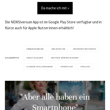
Da mache ich mit »
Die NEWSiversum App ist im Google Play Store verfügbar und in
Kürze auch für Apple Nutzer:innen erhältlich!
BRANDENBURG
BUNDESTAG
DEMONSTRATIONEN
SCHLAGWÖRTER
DEUTSCHLAND
KATRIN GÖRING-ECKARDT
LUNOW-STOLZENHAGEN
PARTEIEN
POLIZEI
"Aber alle haben ein
Smartphone"