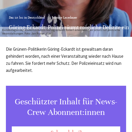
Das ist los in Deutschland
·
1 Minute Lesedauer
Göring-Eckardt: Polizei räumt mögliche Defizite ein
Bundestagsvizepräsidentin Katrin Göring-Eckardt fordert einen besseren Schutz für politische
Veranstaltungen. Foto: Jan Woitas/dpa
Die Grünen-Politikerin Göring-Eckardt ist gewaltsam daran
gehindert worden, nach einer Veranstaltung wieder nach Hause
zu fahren. Sie fordert mehr Schutz. Der Polizeieinsatz wird nun
aufgearbeitet.
Geschützter Inhalt für News-
Crew Abonnent:innen