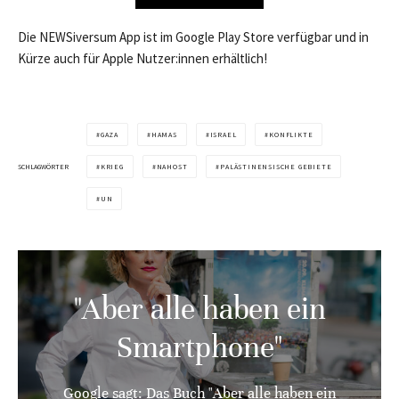
Die NEWSiversum App ist im Google Play Store verfügbar und in
Kürze auch für Apple Nutzer:innen erhältlich!
GAZA
HAMAS
ISRAEL
KONFLIKTE
SCHLAGWÖRTER
KRIEG
NAHOST
PALÄSTINENSISCHE GEBIETE
UN
"Aber alle haben ein
Smartphone"
Google sagt: Das Buch "Aber alle haben ein