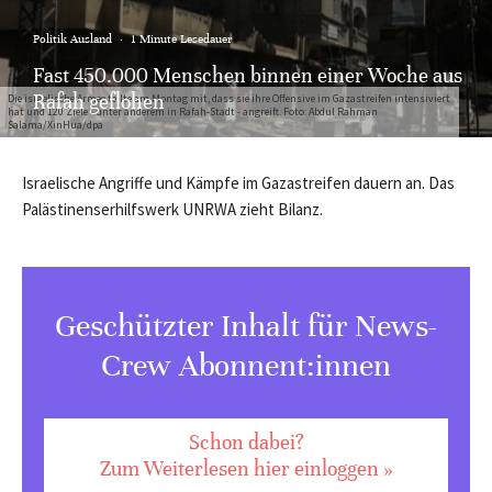
Politik Ausland
·
1 Minute Lesedauer
Fast 450.000 Menschen binnen einer Woche aus
Rafah geflohen
Die israelische Armee teilte am Montag mit, dass sie ihre Offensive im Gazastreifen intensiviert
hat und 120 Ziele - unter anderem in Rafah-Stadt - angreift. Foto: Abdul Rahman
Salama/XinHua/dpa
Israelische Angriffe und Kämpfe im Gazastreifen dauern an. Das
Palästinenserhilfswerk UNRWA zieht Bilanz.
Geschützter Inhalt für News-
Crew Abonnent:innen
Schon dabei?
Zum Weiterlesen hier einloggen »