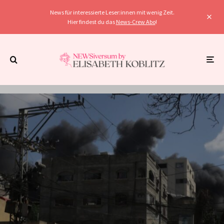
News für interessierte Leser:innen mit wenig Zeit.
Hier findest du das
News-Crew Abo
!