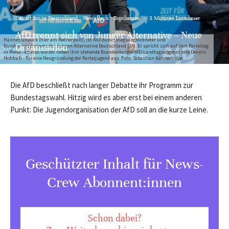
Das ist los in Deutschland
Newsflash
Topthemen
·
3 Minuten Lesedauer
AfD trennt sich von Junger Alternative – Neue
Hannes Gnauck (hier am Rednerpult), ist AfD-Bundestagsabgeordneter und
Organisation
Bundesvorsitzender der Jungen Alternative Deutschland (JA). Er spricht sich auf dem Parteitag
in Riesa - ebenso wie der neben ihm stehende Brandenburger AfD-Landtagsabgeordnete Dennis
Hohloch - für eine Neugründung der Parteijugend aus. Foto: Sebastian Kahnert/dpa
Die AfD beschließt nach langer Debatte ihr Programm zur
Bundestagswahl. Hitzig wird es aber erst bei einem anderen
Punkt: Die Jugendorganisation der AfD soll an die kurze Leine.
Geschützter Inhalt für News-
Crew Abonnent:innen
Schon dabei?