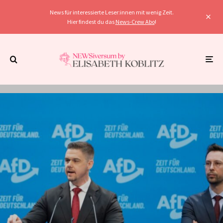
News für interessierte Leser:innen mit wenig Zeit.
Hier findest du das
News-Crew Abo
!