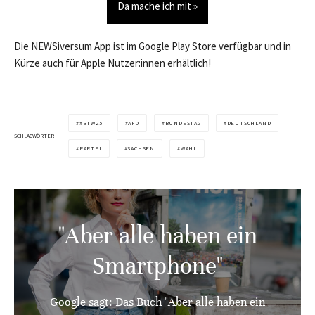
Da mache ich mit »
Die NEWSiversum App ist im Google Play Store verfügbar und in
Kürze auch für Apple Nutzer:innen erhältlich!
#BTW25
AFD
BUNDESTAG
DEUTSCHLAND
SCHLAGWÖRTER
PARTEI
SACHSEN
WAHL
"Aber alle haben ein
Smartphone"
Google sagt: Das Buch "Aber alle haben ein