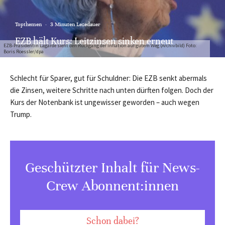
Topthemen
·
3 Minuten Lesedauer
EZB hält Kurs: Leitzinsen sinken erneut
EZB-Präsidentin Lagarde sieht den Rückgang der Inflation auf gutem Weg (Archivbild) Foto:
Boris Roessler/dpa
Schlecht für Sparer, gut für Schuldner: Die EZB senkt abermals
die Zinsen, weitere Schritte nach unten dürften folgen. Doch der
Kurs der Notenbank ist ungewisser geworden – auch wegen
Trump.
Geschützter Inhalt für News-
Crew Abonnent:innen
Schon dabei?