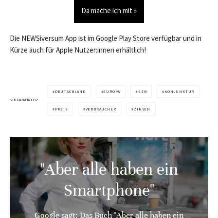
Da mache ich mit »
Die NEWSiversum App ist im Google Play Store verfügbar und in
Kürze auch für Apple Nutzer:innen erhältlich!
DEUTSCHLAND
EUROPA
EZB
KONJUNKTUR
SCHLAGWÖRTER
PREIS
VERBRAUCHER
ZINSEN
"Aber alle haben ein
Smartphone"
Google sagt: Das Buch "Aber alle haben ein