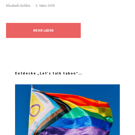
Elisabeth Koblitz
·
3. März 2026
MEHR LADEN
Entdecke „Let’s talk taboo“…