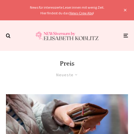
News für interessierte Leser:innen mit wenig Zeit.
Hier findest du das
News-Crew Abo
!
Preis
Neueste