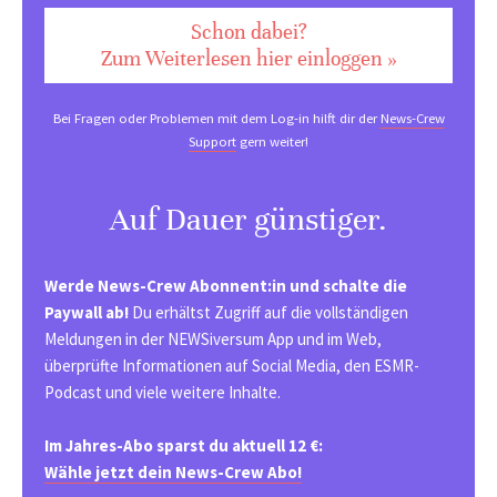
Schon dabei?
Zum Weiterlesen hier einloggen »
Bei Fragen oder Problemen mit dem Log-in hilft dir der
News-Crew
Support
gern weiter!
Auf Dauer günstiger.
Werde News-Crew Abonnent:in und schalte die
Paywall ab!
Du erhältst Zugriff auf die vollständigen
Meldungen in der NEWSiversum App und im Web,
überprüfte Informationen auf Social Media, den ESMR-
Podcast und viele weitere Inhalte.
Im Jahres-Abo sparst du aktuell 12 €:
Wähle jetzt dein News-Crew Abo!