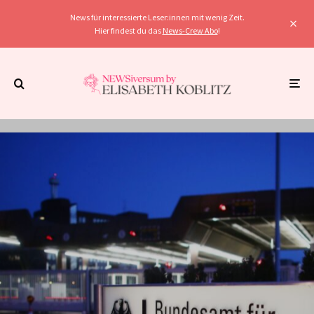
News für interessierte Leser:innen mit wenig Zeit.
Hier findest du das
News-Crew Abo
!