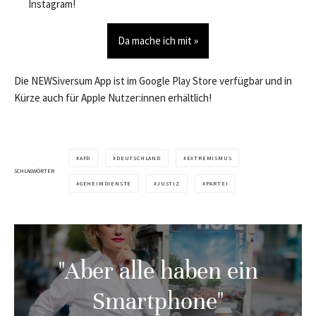
Instagram!
Da mache ich mit »
Die NEWSiversum App ist im Google Play Store verfügbar und in
Kürze auch für Apple Nutzer:innen erhältlich!
AFD
DEUTSCHLAND
EXTREMISMUS
SCHLAGWÖRTER
GEHEIMDIENSTE
JUSTIZ
PARTEI
"Aber alle haben ein
Smartphone"