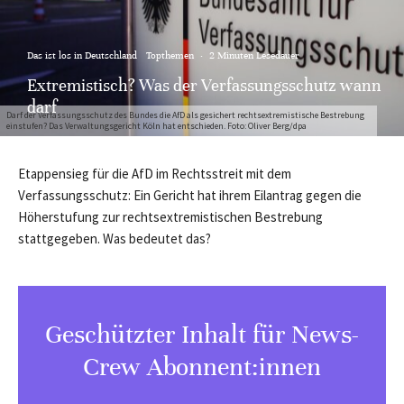
Das ist los in Deutschland
Topthemen
·
2 Minuten Lesedauer
Extremistisch? Was der Verfassungsschutz wann
darf
Darf der Verfassungsschutz des Bundes die AfD als gesichert rechtsextremistische Bestrebung
einstufen? Das Verwaltungsgericht Köln hat entschieden. Foto: Oliver Berg/dpa
Etappensieg für die AfD im Rechtsstreit mit dem
Verfassungsschutz: Ein Gericht hat ihrem Eilantrag gegen die
Höherstufung zur rechtsextremistischen Bestrebung
stattgegeben. Was bedeutet das?
Geschützter Inhalt für News-
Crew Abonnent:innen