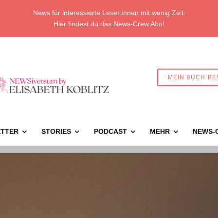
News für interessierte Leser:innen mit wenig Zeit.
Hier findest du das
News-Crew Abo
!
MEIN BUCH BE
TTER
STORIES
PODCAST
MEHR
NEWS-