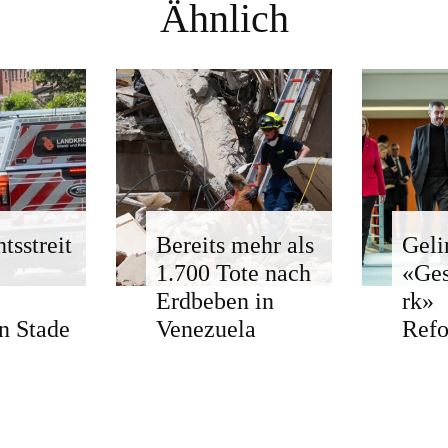
Ähnlich
tsstreit
Bereits mehr als
Geli
1.700 Tote nach
«Ge
Erdbeben in
rk»
n Stade
Venezuela
Ref