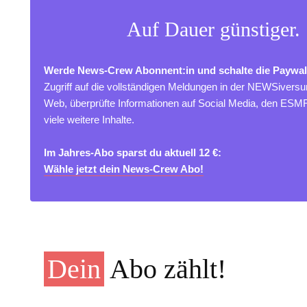
Auf Dauer günstiger.
Werde News-Crew Abonnent:in und schalte die Paywal
Zugriff auf die vollständigen Meldungen in der NEWSivers
Web, überprüfte Informationen auf Social Media, den ES
viele weitere Inhalte.
Im Jahres-Abo sparst du aktuell 12 €:
Wähle jetzt dein News-Crew Abo!
Dein
Abo zählt!