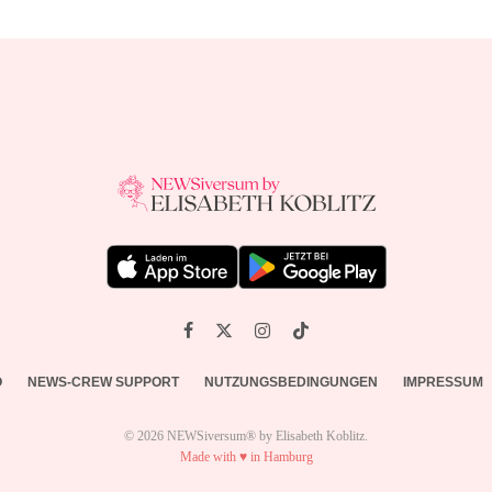
O
NEWS-CREW SUPPORT
NUTZUNGSBEDINGUNGEN
IMPRESSUM
© 2026 NEWSiversum® by Elisabeth Koblitz.
Made with ♥ in Hamburg