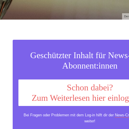
Der
Geschützter Inhalt für New
Abonnent:innen
Schon dabei?
Zum Weiterlesen hier einlo
Bei Fragen oder Problemen mit dem Log-in hilft dir der
News-Cr
weiter!