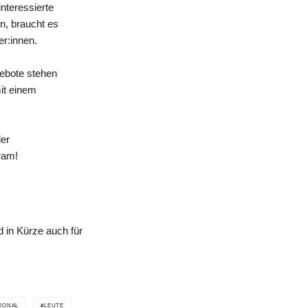
nteressierte
n, braucht es
er:innen.
gebote stehen
mit einem
der
ram!
 in Kürze auch für
IONAL
LEUTE