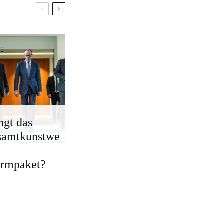
ngt das
samtkunstwe
ormpaket?