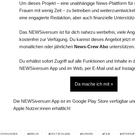
Um dieses Projekt – eine unabhängige News-Plattform für i
Frauen mit wenig Zeit – zu betreiben und weiterzuentwickel
eine engagierte Redaktion, aber auch finanzielle Unterstütz
Das NEWSiversum ist für dich nahezu werbefrei, viele An
kostenfrei zur Verfügung. Du kannst dieses Angebot jetzt 
monatlichen oder jährlichen
News-Crew Abo
unterstützen.
Du erhältst sofort Zugriff auf alle Funktionen und Inhalte in 
NEWSiversum App und im Web, per E-Mail und auf Instag
Da mache ich mit »
Die NEWSiversum App ist im Google Play Store verfügbar und
Apple Nutzer:innen erhältlich!
EICHNUNGEN
BERLIN
DEUTSCHLAND
EUROPA
FILM
INTERNAT