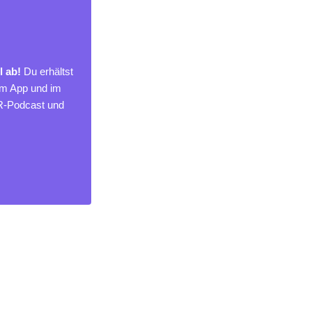
l ab!
Du erhältst
um App und im
MR-Podcast und