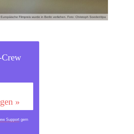
 Europäische Filmpreis wurde in Berlin verliehen. Foto: Christoph Soeder/dpa
s-Crew
ggen »
ew Support
gern