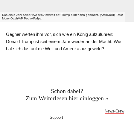
Das erste Jahr seiner zweiten Amtszeit hat Trump hinter sich gebracht. (Archivbild) Foto:
Morry Gash/AP Pool/AP/dpa
Gegner werfen ihm vor, sich wie ein König aufzuführen:
Donald Trump ist seit einem Jahr wieder an der Macht. Wie
hat sich das auf die Welt und Amerika ausgewirkt?
Geschützter Inhalt für News-
Crew Abonnent:innen
Schon dabei?
Zum Weiterlesen hier einloggen »
Bei Fragen oder Problemen mit dem Log-in hilft dir der
News-Crew
Support
gern weiter!