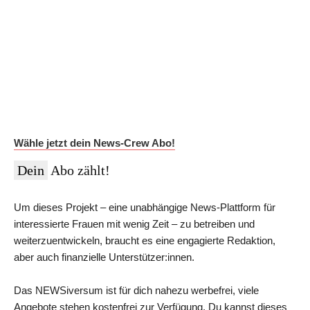
Auf Dauer günstiger.
Werde News-Crew Abonnent:in und schalte die Paywall
ab!
Du erhältst Zugriff auf die vollständigen Meldungen in der
NEWSiversum App und im Web, überprüfte Informationen auf
Social Media, den ESMR-Podcast und viele weitere Inhalte.
Im Jahres-Abo sparst du aktuell 12 €:
Wähle jetzt dein News-Crew Abo!
Dein
Abo zählt!
Um dieses Projekt – eine unabhängige News-Plattform für
interessierte Frauen mit wenig Zeit – zu betreiben und
weiterzuentwickeln, braucht es eine engagierte Redaktion,
aber auch finanzielle Unterstützer:innen.
Das NEWSiversum ist für dich nahezu werbefrei, viele
Angebote stehen kostenfrei zur Verfügung. Du kannst dieses