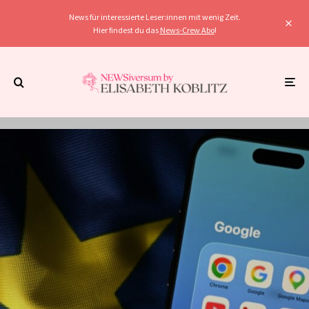
News für interessierte Leser:innen mit wenig Zeit.
Hier findest du das
News-Crew Abo
!