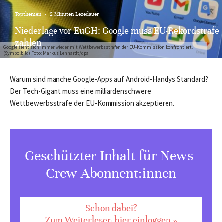
Topthemen
·
2 Minuten Lesedauer
Niederlage vor EuGH: Google muss EU-Rekordstrafe
zahlen
Google sieht sich immer wieder mit Wettbewerbsstrafen der EU-Kommission konfrontiert.
(Symbolbild) Foto: Markus Lenhardt/dpa
Warum sind manche Google-Apps auf Android-Handys Standard?
Der Tech-Gigant muss eine milliardenschwere
Wettbewerbsstrafe der EU-Kommission akzeptieren.
Geschützter Inhalt für News-
Crew Abonnent:innen
Schon dabei?
Zum Weiterlesen hier einloggen »