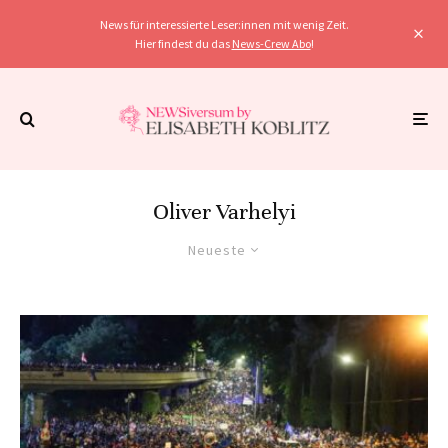
News für interessierte Leser:innen mit wenig Zeit.
Hier findest du das
News-Crew Abo
!
Oliver Varhelyi
Neueste