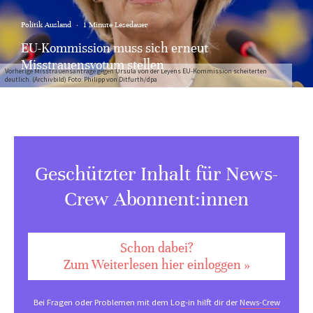
Politik Ausland
·
1 Minute Lesedauer
EU-Kommission muss sich erneut
Misstrauensvotum stellen
Vorherige Misstrauensanträge gegen Ursula von der Leyens EU-Kommission scheiterten
deutlich. (Archivbild) Foto: Philipp von Ditfurth/dpa
Geschützter Inhalt für News-
Crew Abonnent:innen
Schon dabei?
Zum Weiterlesen hier einloggen »
Bei Fragen oder Problemen mit dem Log-in hilft dir der
News-Crew