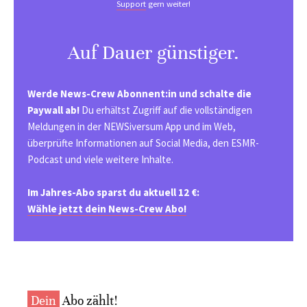
Support
gern weiter!
Auf Dauer günstiger.
Werde News-Crew Abonnent:in und schalte die
Paywall ab!
Du erhältst Zugriff auf die vollständigen
Meldungen in der NEWSiversum App und im Web,
überprüfte Informationen auf Social Media, den ESMR-
Podcast und viele weitere Inhalte.
Im Jahres-Abo sparst du aktuell 12 €:
Wähle jetzt dein News-Crew Abo!
Dein
Abo zählt!