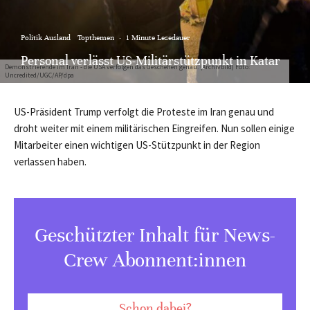
Politik Ausland
Topthemen
·
1 Minute Lesedauer
Personal verlässt US-Militärstützpunkt in Katar
Demonstrierende im Iran - die USA verfolgen das Geschehen genau. (Archivbild) Foto:
Uncredited/UGC/AP/dpa
US-Präsident Trump verfolgt die Proteste im Iran genau und
droht weiter mit einem militärischen Eingreifen. Nun sollen einige
Mitarbeiter einen wichtigen US-Stützpunkt in der Region
verlassen haben.
Geschützter Inhalt für News-
Crew Abonnent:innen
Schon dabei?