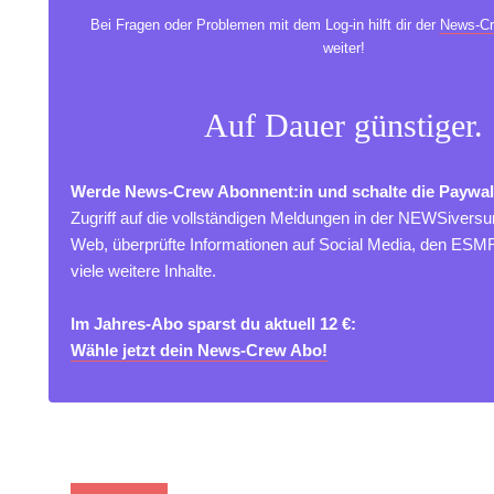
Bei Fragen oder Problemen mit dem Log-in hilft dir der
News-Cr
weiter!
Auf Dauer günstiger.
Werde News-Crew Abonnent:in und schalte die Paywal
Zugriff auf die vollständigen Meldungen in der NEWSivers
Web, überprüfte Informationen auf Social Media, den ES
viele weitere Inhalte.
Im Jahres-Abo sparst du aktuell 12 €:
Wähle jetzt dein News-Crew Abo!