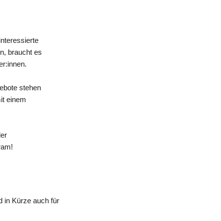
nteressierte
n, braucht es
er:innen.
gebote stehen
mit einem
der
ram!
 in Kürze auch für