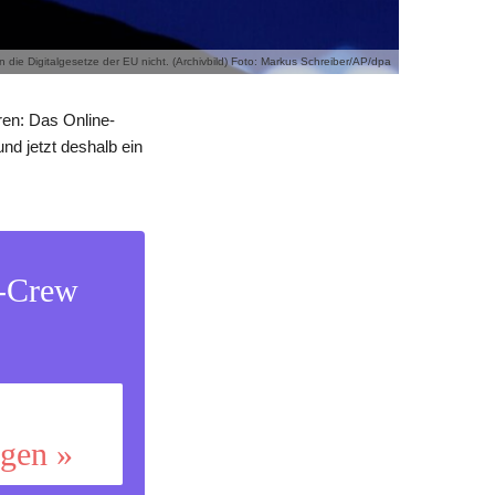
 die Digitalgesetze der EU nicht. (Archivbild) Foto: Markus Schreiber/AP/dpa
ren: Das Online-
und jetzt deshalb ein
s-Crew
ggen »