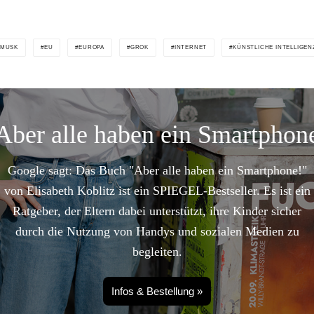
 MUSK
EU
EUROPA
GROK
INTERNET
KÜNSTLICHE INTELLIGEN
Aber alle haben ein Smartphon
Google sagt: Das Buch "Aber alle haben ein Smartphone!"
von Elisabeth Koblitz ist ein SPIEGEL-Bestseller. Es ist ein
Ratgeber, der Eltern dabei unterstützt, ihre Kinder sicher
durch die Nutzung von Handys und sozialen Medien zu
begleiten.
Infos & Bestellung »