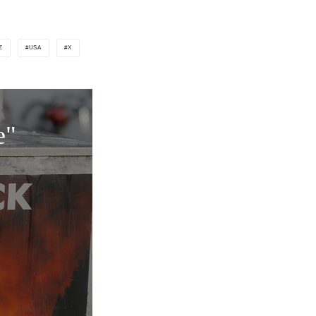
Z
USA
X
e"