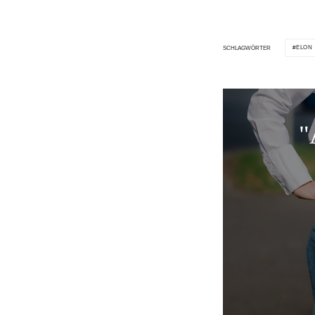
ELON
SCHLAGWÖRTER
"