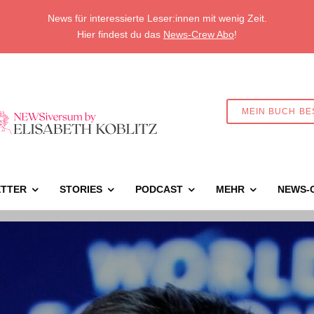
News für interessierte Leser:innen mit wenig Zeit.
Hier findest du das
News-Crew Abo
!
MEIN BUCH BE
TTER
STORIES
PODCAST
MEHR
NEWS-