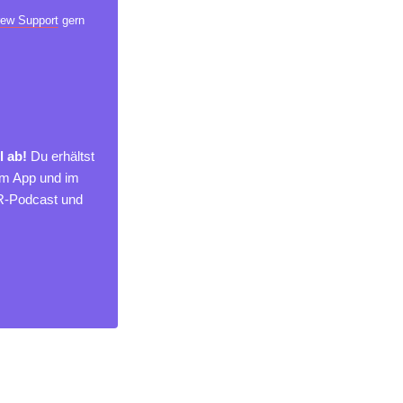
ew Support
gern
l ab!
Du erhältst
um App und im
MR-Podcast und