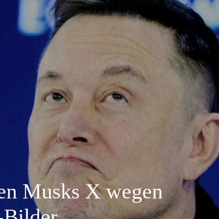
gen Musks X wegen
-Bilder