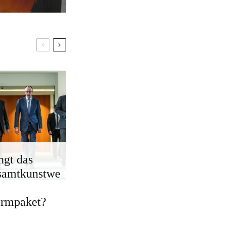
ngt das
samtkunstwe
ormpaket?