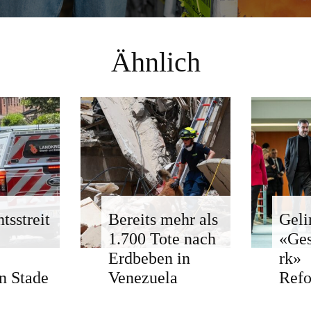
Ähnlich
tsstreit
Bereits mehr als
Geli
1.700 Tote nach
«Ge
Erdbeben in
rk»
n Stade
Venezuela
Ref