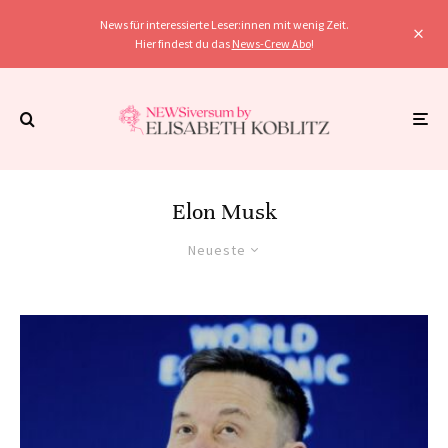
News für interessierte Leser:innen mit wenig Zeit.
Hier findest du das
News-Crew Abo
!
Elon Musk
Neueste