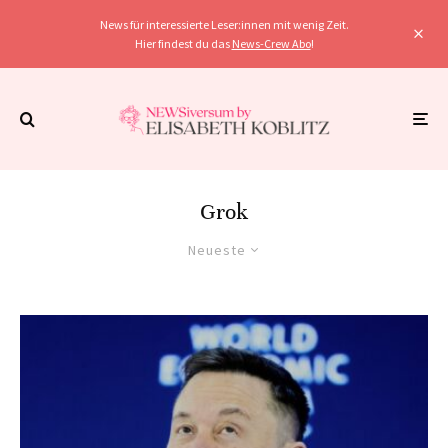
News für interessierte Leser:innen mit wenig Zeit.
Hier findest du das
News-Crew Abo
!
Grok
Neueste