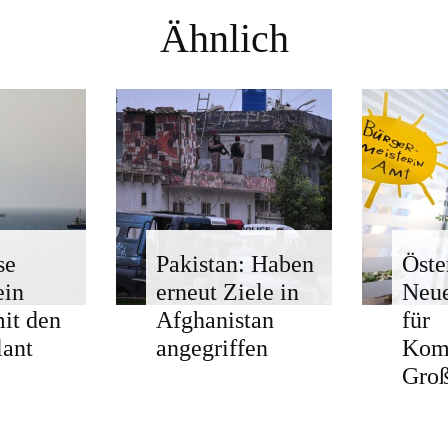
Ähnlich
se
Pakistan: Haben
Öste
ein
erneut Ziele in
Neue
mit den
Afghanistan
für
ant
angegriffen
Kom
Groß