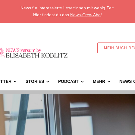
News für interessierte Leser:innen mit wenig Zeit.
Hier findest du das
News-Crew Abo
!
MEIN BUCH BE
TTER
STORIES
PODCAST
MEHR
NEWS-