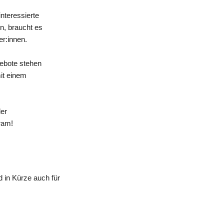
nteressierte
n, braucht es
er:innen.
gebote stehen
mit einem
der
ram!
 in Kürze auch für