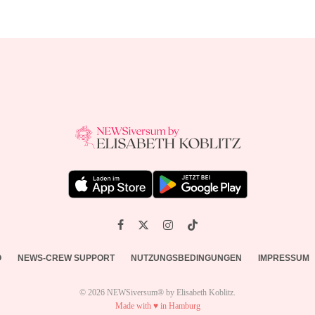
O
NEWS-CREW SUPPORT
NUTZUNGSBEDINGUNGEN
IMPRESSUM
© 2026 NEWSiversum® by Elisabeth Koblitz.
Made with ♥ in Hamburg