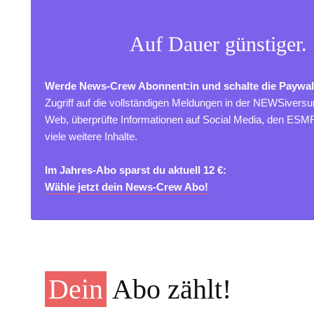
Auf Dauer günstiger.
Werde News-Crew Abonnent:in und schalte die Paywal
Zugriff auf die vollständigen Meldungen in der NEWSivers
Web, überprüfte Informationen auf Social Media, den ES
viele weitere Inhalte.
Im Jahres-Abo sparst du aktuell 12 €:
Wähle jetzt dein News-Crew Abo!
Dein
Abo zählt!