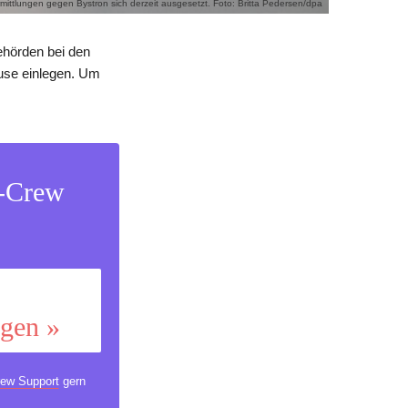
rmittlungen gegen Bystron sich derzeit ausgesetzt. Foto: Britta Pedersen/dpa
hörden bei den
ause einlegen. Um
s-Crew
ggen »
ew Support
gern