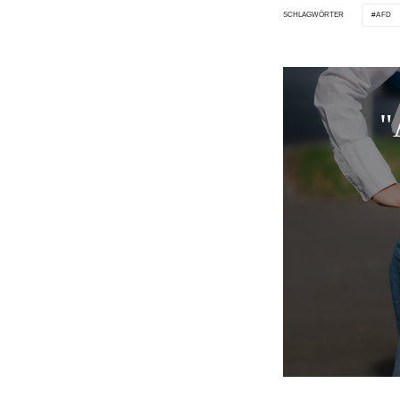
AFD
SCHLAGWÖRTER
"