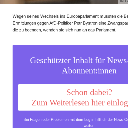
Die E
Wegen seines Wechsels ins Europaparlament mussten die Be
Ermittlungen gegen AfD-Politiker Petr Bystron eine Zwangsp
die zu beenden, wenden sie sich nun an das Parlament.
Geschützter Inhalt für New
Abonnent:innen
Schon dabei?
Zum Weiterlesen hier einlo
Bei Fragen oder Problemen mit dem Log-in hilft dir der
News-Cr
weiter!