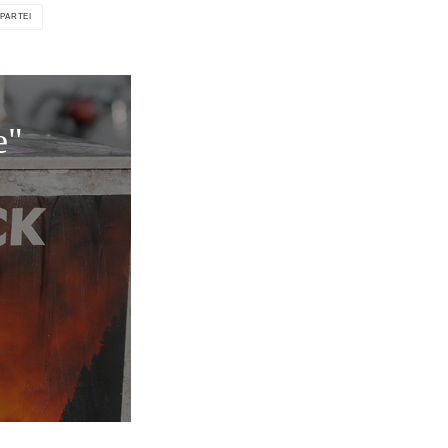
PARTEI
e"