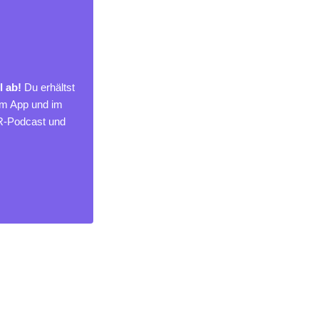
l ab!
Du erhältst
um App und im
MR-Podcast und