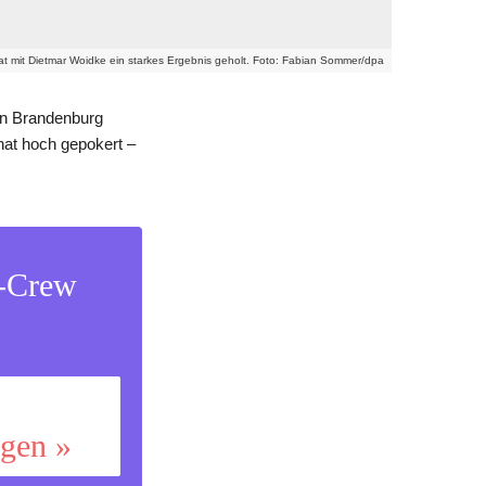
t mit Dietmar Woidke ein starkes Ergebnis geholt. Foto: Fabian Sommer/dpa
in Brandenburg
 hat hoch gepokert –
s-Crew
ggen »