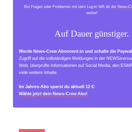
Bei Fragen oder Problemen mit dem Log-in hilft dir der
News-Cr
weiter!
Auf Dauer günstiger.
Werde News-Crew Abonnent:in und schalte die Paywal
Zugriff auf die vollständigen Meldungen in der NEWSivers
Web, überprüfte Informationen auf Social Media, den ES
viele weitere Inhalte.
Im Jahres-Abo sparst du aktuell 12 €:
Wähle jetzt dein News-Crew Abo!