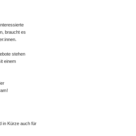
nteressierte
n, braucht es
er:innen.
gebote stehen
mit einem
der
ram!
 in Kürze auch für