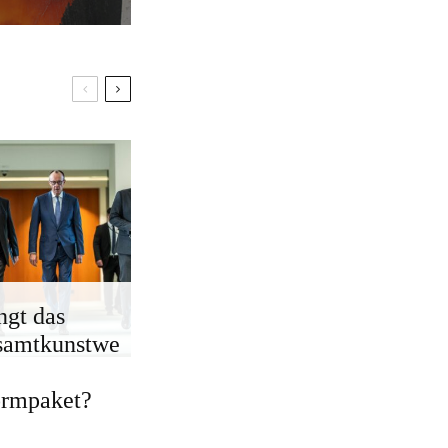
ngt das
samtkunstwe
ormpaket?