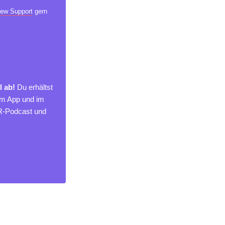
ew Support
gern
l ab!
Du erhältst
um App und im
MR-Podcast und