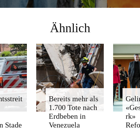
Ähnlich
tsstreit
Bereits mehr als
Geli
1.700 Tote nach
«Ge
Erdbeben in
rk»
n Stade
Venezuela
Ref