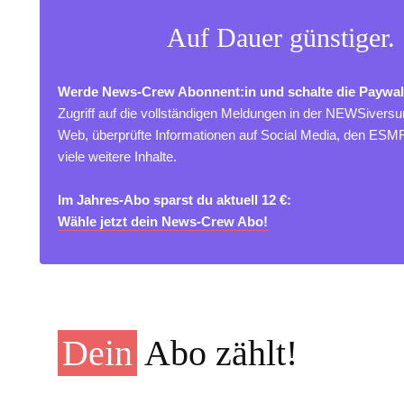
Auf Dauer günstiger.
Werde News-Crew Abonnent:in und schalte die Paywal
Zugriff auf die vollständigen Meldungen in der NEWSivers
Web, überprüfte Informationen auf Social Media, den ES
viele weitere Inhalte.
Im Jahres-Abo sparst du aktuell 12 €:
Wähle jetzt dein News-Crew Abo!
Dein
Abo zählt!