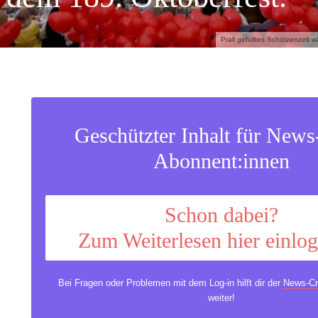
Prall gefülltes Schützenzelt
Geschützter Inhalt für New
Abonnent:innen
Schon dabei?
Zum Weiterlesen hier einlo
Bei Fragen oder Problemen mit dem Log-in hilft dir der
News-Cr
weiter!