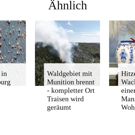
Ähnlich
 in
Waldgebiet mit
Hitz
burg
Munition brennt
Wach
- kompletter Ort
eine
Traisen wird
Man
geräumt
Woh