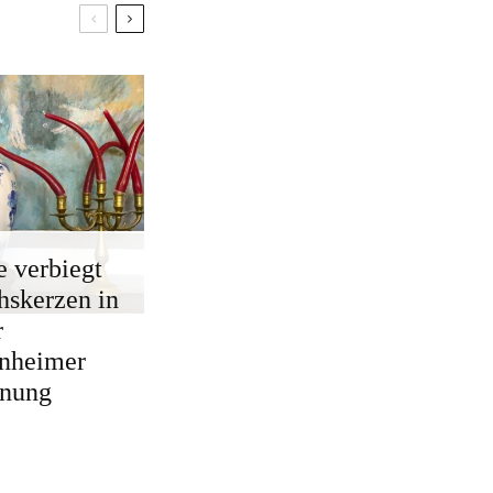
e verbiegt
skerzen in
r
nheimer
nung