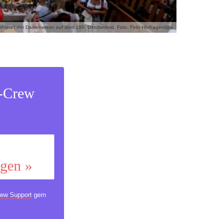
 während der Damenwiesn auf dem 189. Oktoberfest. Foto: Felix Hörhager/dpa
s-Crew
ggen »
ew Support
gern