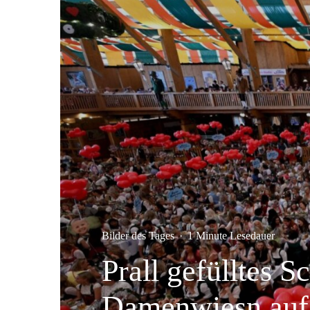
Bilder des Tages
·
1 Minute Lesedauer
Prall gefülltes 
Damenwiesn auf 