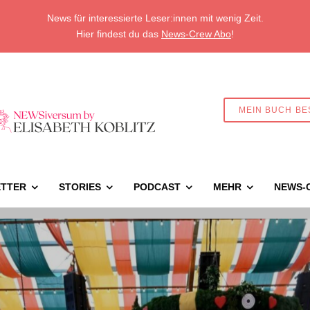
News für interessierte Leser:innen mit wenig Zeit.
Hier findest du das
News-Crew Abo
!
MEIN BUCH BE
TTER
STORIES
PODCAST
MEHR
NEWS-