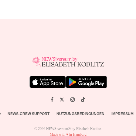
O
NEWS-CREW SUPPORT
NUTZUNGSBEDINGUNGEN
IMPRESSUM
© 2026 NEWSiversum® by Elisabeth Koblitz.
Made with ♥ in Hamburg