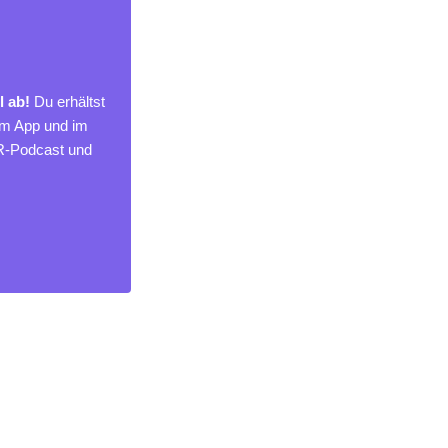
l ab!
Du erhältst
um App und im
MR-Podcast und