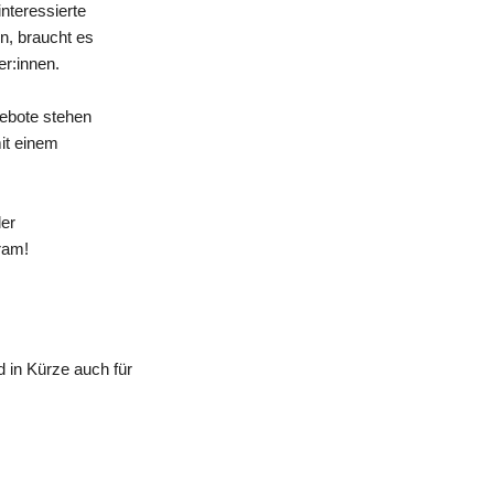
nteressierte
n, braucht es
er:innen.
gebote stehen
mit einem
der
ram!
 in Kürze auch für