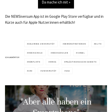
Da mache ich mit »
Die NEWSiversum App ist im Google Play Store verfügbar und in
Kürze auch für Apple Nutzer:innen erhältlich!
COLUMBIA UNIVERSITÄT
DEMONSTRATIONEN
ELITE
HOCHSCHULE
HOCHSCHULEN
ISRAEL
SCHLAGWÖRTER
KONFLIKTE
KRIEG
PALÄSTINENSISCHE GEBIETE
UNI
UNIVERSITÄT
USA
"Aber alle haben ein