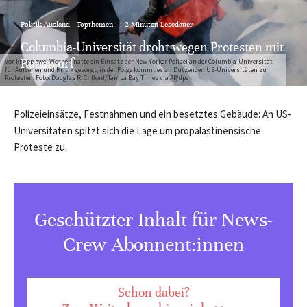
Politik Ausland
Topthemen
·
2 Minuten Lesedauer
Columbia-Universität droht wegen Protesten mit
Rauswurf
Vor knapp zwei Wochen hatte ein Einsatz der New Yorker Polizei an der Columbia-Universität
für Aufsehen und Kritik gesorgt, in der Folge kommt es an Dutzenden US-Universitäten zu
Protesten. Foto: Douglas R. Clifford/Tampa Bay Times via AP/dpa
Polizeieinsätze, Festnahmen und ein besetztes Gebäude: An US-
Universitäten spitzt sich die Lage um propalästinensische
Proteste zu.
Geschützter Inhalt für News-
Crew Abonnent:innen
Schon dabei?