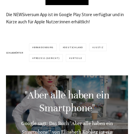
Die NEWSiversum App ist im Google Play Store verfügbar und in
Kürze auch für Apple Nutzer:innen erhältlich!
BRANDENBURG
DEUTSCHLAND
JUSTIZ
SCHLAGWÖRTER
PROZESS (GERICHT)
URTEILE
"Aber alle haben ein
Smartphone"
Google sagt: Das Buch "Aber alle haben ein
Smartphone!" von Elisabeth Koblitz ist ein