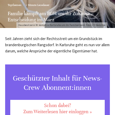
Topthemen
·
1 Minute Lesedauer
Familie kämpft am BGH um ihr Zuhause –
Entscheidung im März
Hausbesitzerin W. kämpft in Karlsruhe um ihr Familienheim. Foto: Uli Deck/dpa
Seit Jahren zieht sich der Rechtsstreit um ein Grundstück im
brandenburgischen Rangsdorf. In Karlsruhe geht es nun vor allem
darum, welche Ansprüche der eigentliche Eigentümer hat.
Geschützter Inhalt für News-
Crew Abonnent:innen
Schon dabei?
Zum Weiterlesen hier einloggen »