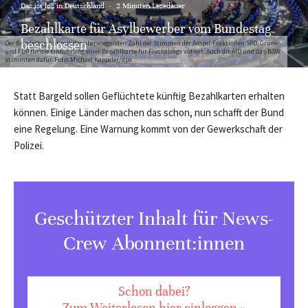
Das ist los in Deutschland
·
2 Minuten Lesedauer
Bezahlkarte für Asylbewerber vom Bundestag
beschlossen
Der Bundestag hat mit der überwiegenden Zahl der Stimmen der Ampel-Fraktionen SPD, Grüne
und FDP für die Einführung einer Bezahlkarte für Flüchtlinge votiert. Auch die AfD und das BSW
stimmten dafür. Foto: Michael Kappeler/dpa
Statt Bargeld sollen Geflüchtete künftig Bezahlkarten erhalten
können. Einige Länder machen das schon, nun schafft der Bund
eine Regelung. Eine Warnung kommt von der Gewerkschaft der
Polizei.
Geschützter Inhalt für News-
Crew Abonnent:innen
Schon dabei?
Zum Weiterlesen hier einloggen »