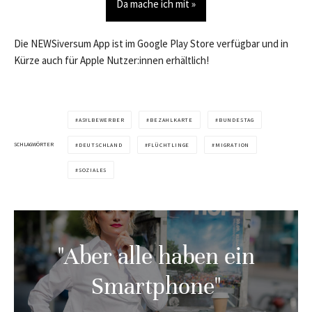
Da mache ich mit »
Die NEWSiversum App ist im Google Play Store verfügbar und in
Kürze auch für Apple Nutzer:innen erhältlich!
ASYLBEWERBER
BEZAHLKARTE
BUNDESTAG
SCHLAGWÖRTER
DEUTSCHLAND
FLÜCHTLINGE
MIGRATION
SOZIALES
"Aber alle haben ein
Smartphone"