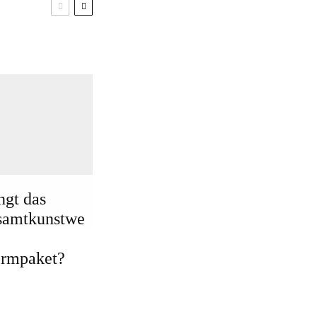
ngt das
samtkunstwe
ormpaket?