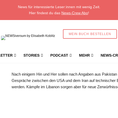
News für interessierte Leser:innen mit wenig Zeit.
Hier findest du das
News-Crew Abo
!
MEIN BUCH BESTELLEN
ETTER
STORIES
PODCAST
MEHR
NEWS-CR
ie Kämpfe im Südlibanon sowie Israels Weigerung, sich aus der Region zurückzuziehen, als Grü
Nach einigem Hin und Her sollen nach Angaben aus Pakistan
Gespräche zwischen den USA und dem Iran auf technischer 
werden. Kämpfe im Libanon sorgen aber für neue Zerwürfniss
Geschützter Inhalt für New
Abonnent:innen