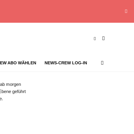
EW ABO WÄHLEN
NEWS-CREW LOG-IN
nde für die Schließung der Straße von Hormus. Foto: Wen Xinnian/Xinhua/dpa
 ab morgen
Ebene geführt
e.
s-Crew