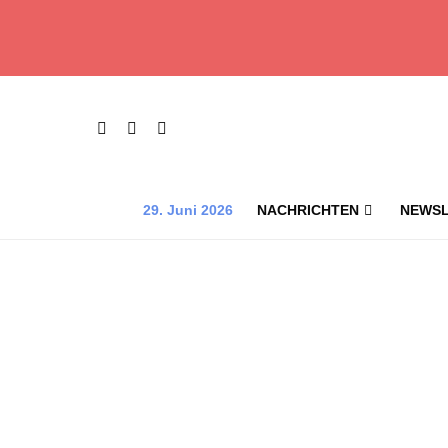
29. Juni 2026
NACHRICHTEN
NEWSL
Das iranische zentrale iranische Militärkommando nannte d