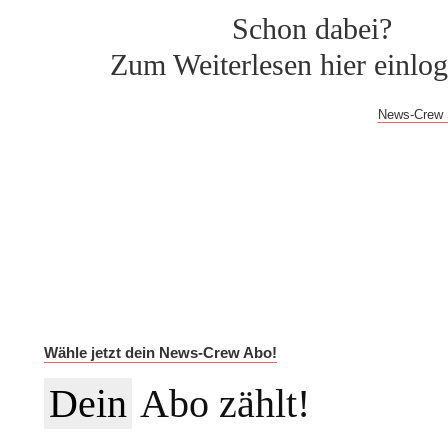
Schon dabei?
Zum Weiterlesen hier einlo
Bei Fragen oder Problemen mit dem Log-in hilft dir der
News-Crew 
Auf Dauer günstiger.
Werde News-Crew Abonnent:in und schalte die Paywall a
auf die vollständigen Meldungen in der NEWSiversum App und
Informationen auf Social Media, den ESMR-Podcast und viele w
Im Jahres-Abo sparst du aktuell 12 €:
Wähle jetzt dein News-Crew Abo!
Dein
Abo zählt!