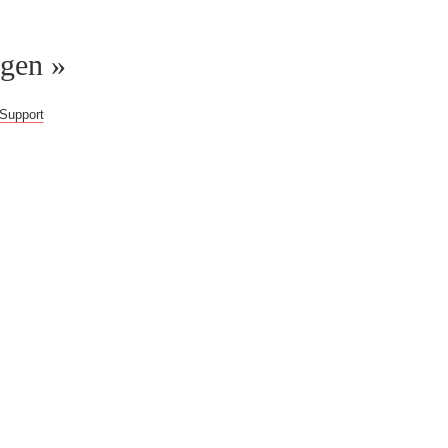
ggen »
Support
gern weiter!
b!
Du erhältst Zugriff
 im Web, überprüfte
eitere Inhalte.