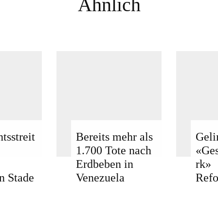
Ähnlich
tsstreit
Bereits mehr als
Geli
1.700 Tote nach
«Ge
Erdbeben in
rk»
n Stade
Venezuela
Ref