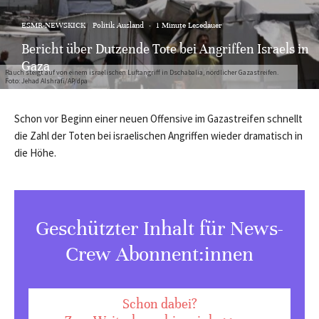
ESMR-NEWSKICK
Politik Ausland
·
1 Minute Lesedauer
Bericht über Dutzende Tote bei Angriffen Israels in
Gaza
Rauch steigt auf von einem israelischen Luftangriff in Dschabalia, nördlicher Gazastreifen.
Foto: Jehad Alshrafi/AP/dpa
Schon vor Beginn einer neuen Offensive im Gazastreifen schnellt
die Zahl der Toten bei israelischen Angriffen wieder dramatisch in
die Höhe.
Geschützter Inhalt für News-
Crew Abonnent:innen
Schon dabei?