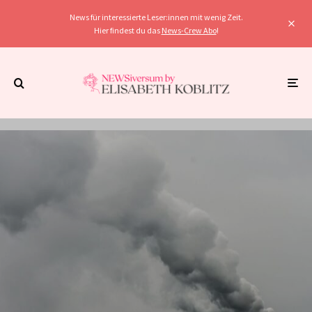
News für interessierte Leser:innen mit wenig Zeit.
Hier findest du das
News-Crew Abo
!