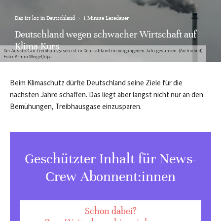
Das ist los in Deutschland
·
1 Minute Lesedauer
Deutschland wegen schwacher Wirtschaft auf
Klima-Kurs
Der Ausstoß an Treibhausgasen ist in Deutschland im vergangenen Jahr gesunken. (Archivbild)
Foto: Armin Weigel/dpa
Beim Klimaschutz dürfte Deutschland seine Ziele für die
nächsten Jahre schaffen. Das liegt aber längst nicht nur an den
Bemühungen, Treibhausgase einzusparen.
Geschützter Inhalt für News-
Crew Abonnent:innen
Schon dabei?