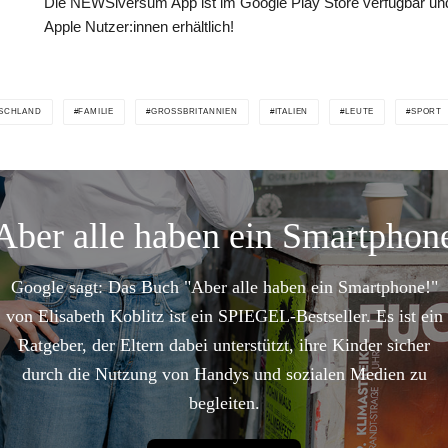
Die NEWSiversum App ist im Google Play Store verfügbar und
Apple Nutzer:innen erhältlich!
SCHLAND
FAMILIE
GROSSBRITANNIEN
ITALIEN
LEUTE
SPORT
Aber alle haben ein Smartphon
Google sagt: Das Buch "Aber alle haben ein Smartphone!"
von Elisabeth Koblitz ist ein SPIEGEL-Bestseller. Es ist ein
Ratgeber, der Eltern dabei unterstützt, ihre Kinder sicher
durch die Nutzung von Handys und sozialen Medien zu
begleiten.