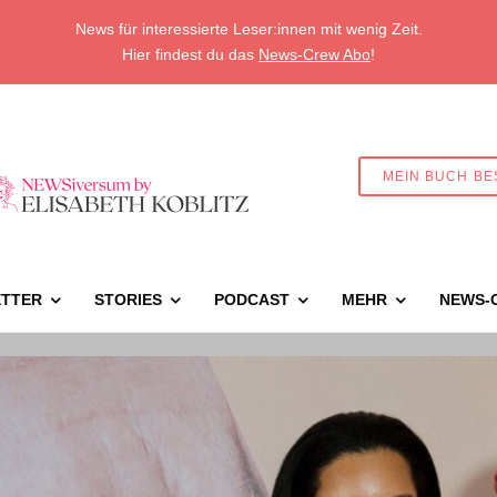
News für interessierte Leser:innen mit wenig Zeit.
Hier findest du das
News-Crew Abo
!
MEIN BUCH BE
TTER
STORIES
PODCAST
MEHR
NEWS-