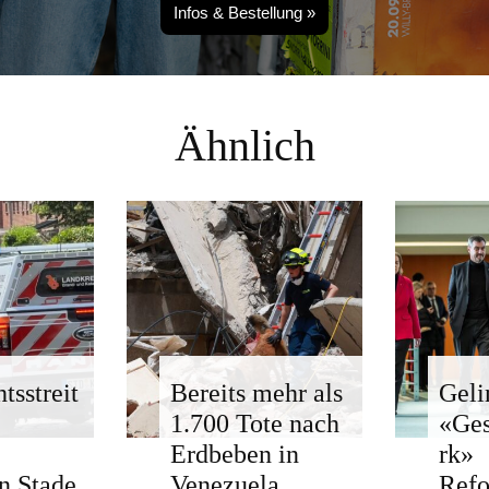
Infos & Bestellung »
Ähnlich
tsstreit
Bereits mehr als
Geli
1.700 Tote nach
«Ge
Erdbeben in
rk»
n Stade
Venezuela
Ref