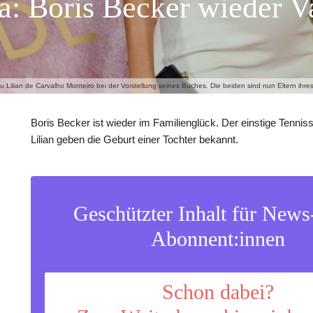
da: Boris Becker wieder V
au Lilian de Carvalho Monteiro bei der Vorstellung seines Buches. Die beiden sind nun Eltern ih
Boris Becker ist wieder im Familienglück. Der einstige Tennis
Lilian geben die Geburt einer Tochter bekannt.
Geschützter Inhalt für New
Abonnent:innen
Schon dabei?