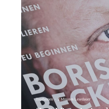
Topthemen
·
2 Minuten Lesedauer