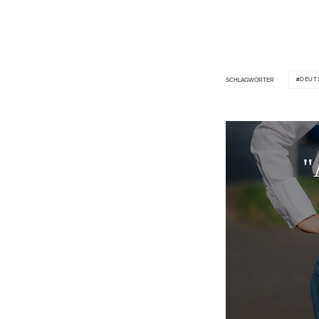
DEUT
SCHLAGWÖRTER
"