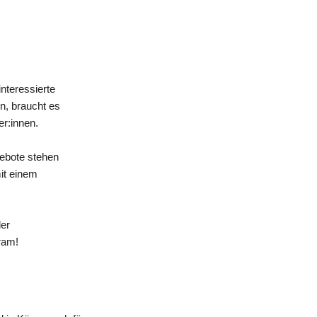
nteressierte
n, braucht es
er:innen.
gebote stehen
mit einem
der
ram!