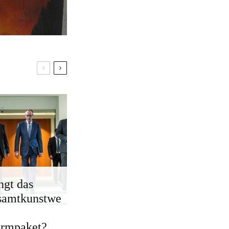
ngt das
samtkunstwe
ormpaket?