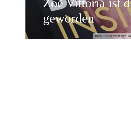
Zoë Vittoria ist 
geworden
Boris Becker mit seiner Fr