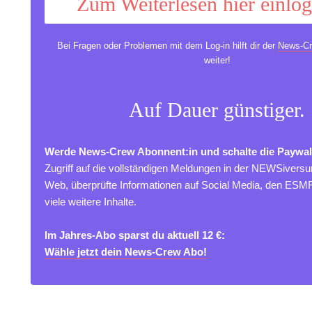
Zum Weiterlesen hier einlo
Bei Fragen oder Problemen mit dem Log-in hilft dir der
News-Cr
weiter!
Auf Dauer günstiger.
Werde News-Crew Abonnent:in und schalte die Paywal
Zugriff auf die vollständigen Meldungen in der NEWSivers
Web, überprüfte Informationen auf Social Media, den ES
viele weitere Inhalte.
Im Jahres-Abo sparst du aktuell 12 €:
Wähle jetzt dein News-Crew Abo!