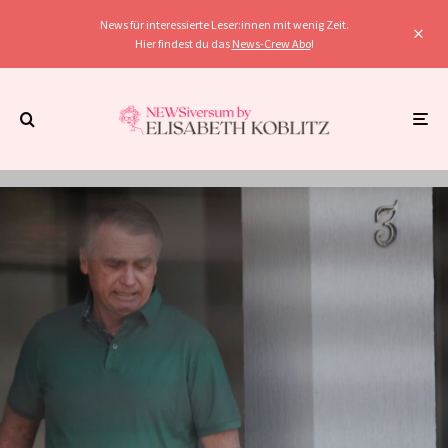
News für interessierte Leser:innen mit wenig Zeit.
Hier findest du das
News-Crew Abo
!