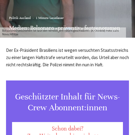
Politik Ausland
·
1 Minute Lesedauer
Medien: Bolsonaro «präventiv» festgenommen
Bolsonaros Gesundheit ist laut den Verteidigern «stark geschwächt». (Archivbild) Foto: Luis
Nova/AP/dpa
Der Ex-Präsident Brasiliens ist wegen versuchten Staatsstreichs
zu einer langen Haftstrafe verurteilt worden, das Urteil aber noch
nicht rechtskräftig. Die Polizei nimmt ihn nun in Haft.
Geschützter Inhalt für News-
Crew Abonnent:innen
Schon dabei?