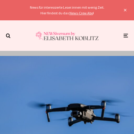
News für interessierte Leser:innen mit wenig Zeit.
Hier findest du das
News-Crew Abo
!