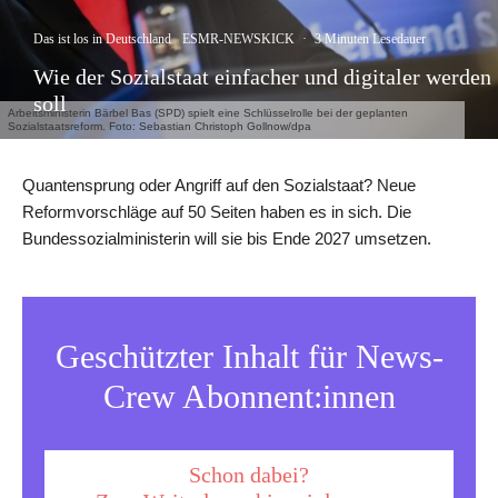
Das ist los in Deutschland
ESMR-NEWSKICK
·
3 Minuten Lesedauer
Wie der Sozialstaat einfacher und digitaler werden
soll
Arbeitsministerin Bärbel Bas (SPD) spielt eine Schlüsselrolle bei der geplanten
Sozialstaatsreform. Foto: Sebastian Christoph Gollnow/dpa
Quantensprung oder Angriff auf den Sozialstaat? Neue
Reformvorschläge auf 50 Seiten haben es in sich. Die
Bundessozialministerin will sie bis Ende 2027 umsetzen.
Geschützter Inhalt für News-
Crew Abonnent:innen
Schon dabei?