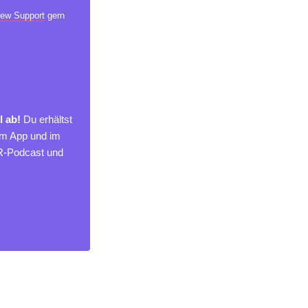
ew Support
gern
l ab!
Du erhältst
um App und im
MR-Podcast und