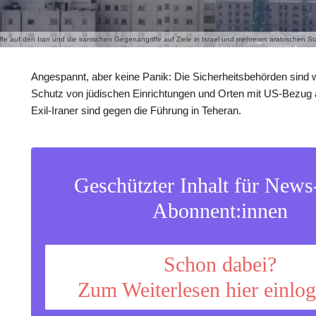
iffe auf den Iran und die iranischen Gegenangriffe auf Ziele in Israel und mehreren arabischen 
Angespannt, aber keine Panik: Die Sicherheitsbehörden sin
Schutz von jüdischen Einrichtungen und Orten mit US-Bezug 
Exil-Iraner sind gegen die Führung in Teheran.
Geschützter Inhalt für New
Abonnent:innen
Schon dabei?
Zum Weiterlesen hier einlo