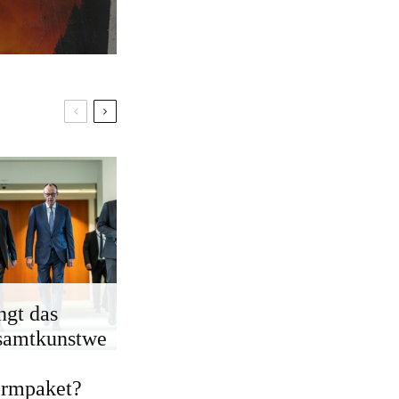
ngt das
samtkunstwe
ormpaket?