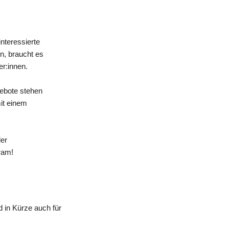
nteressierte
n, braucht es
er:innen.
gebote stehen
mit einem
der
ram!
 in Kürze auch für