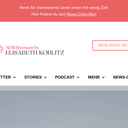
News für interessierte Leser:innen mit wenig Zeit.
Hier findest du das
News-Crew Abo
!
MEIN BUCH BE
TTER
STORIES
PODCAST
MEHR
NEWS-