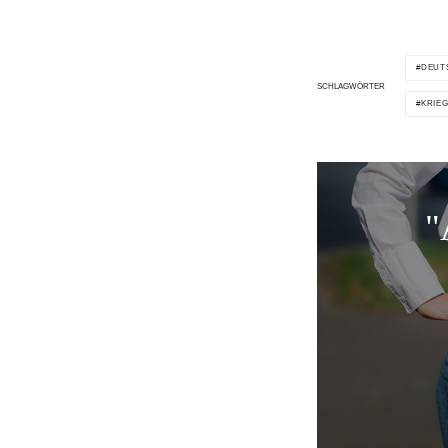
DEUT
SCHLAGWÖRTER
KRIE
"