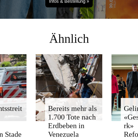
Infos & Bestellung »
Ähnlich
tsstreit
Bereits mehr als
Geli
1.700 Tote nach
«Ge
Erdbeben in
rk»
n Stade
Venezuela
Ref