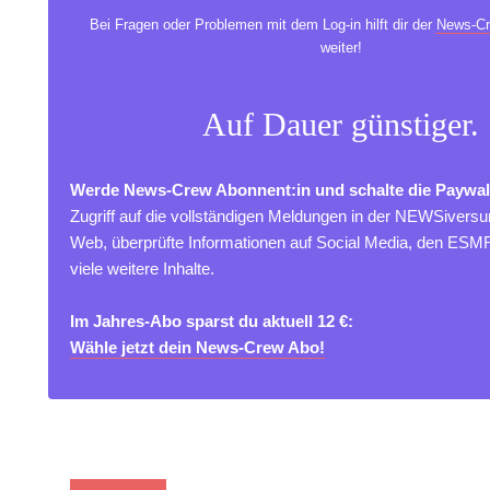
Bei Fragen oder Problemen mit dem Log-in hilft dir der
News-Cr
weiter!
Auf Dauer günstiger.
Werde News-Crew Abonnent:in und schalte die Paywal
Zugriff auf die vollständigen Meldungen in der NEWSivers
Web, überprüfte Informationen auf Social Media, den ES
viele weitere Inhalte.
Im Jahres-Abo sparst du aktuell 12 €:
Wähle jetzt dein News-Crew Abo!