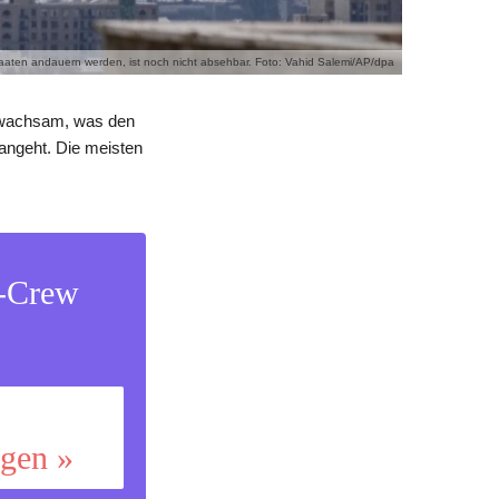
Staaten andauern werden, ist noch nicht absehbar. Foto: Vahid Salemi/AP/dpa
d wachsam, was den
angeht. Die meisten
s-Crew
ggen »