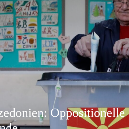
edonien: Oppositionelle
unde