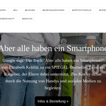
ARIEN
EU
EUROPA
NORDMAZEDONIEN
OPPOSITIONELLE
PRÄ
TSOBERHAUPT
WAHLEN
Aber alle haben ein Smartphon
Google sagt: Das Buch "Aber alle haben ein Smartphone!"
von Elisabeth Koblitz ist ein SPIEGEL-Bestseller. Es ist ein
Ratgeber, der Eltern dabei unterstützt, ihre Kinder sicher
durch die Nutzung von Handys und sozialen Medien zu
begleiten.
Infos & Bestellung »