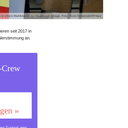
in einem Wahllokal in der Hauptstadt Skopje. Foto: Boris Grdanoski/AP/dpa
eren seit 2017 in
lerstimmung an.
s-Crew
ggen »
ew Support
gern