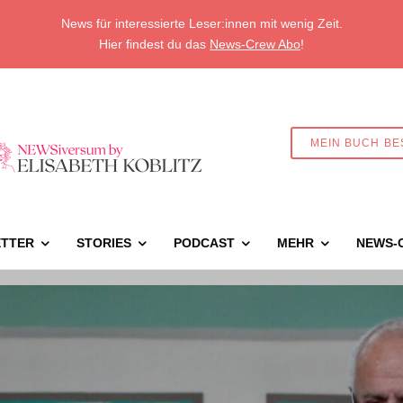
News für interessierte Leser:innen mit wenig Zeit.
Hier findest du das
News-Crew Abo
!
MEIN BUCH BE
TTER
STORIES
PODCAST
MEHR
NEWS-