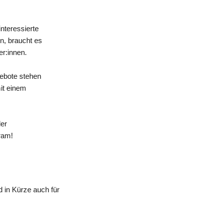
nteressierte
n, braucht es
er:innen.
gebote stehen
mit einem
der
ram!
 in Kürze auch für