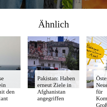
Ähnlich
se
Pakistan: Haben
Öste
ein
erneut Ziele in
Neue
mit den
Afghanistan
für
ant
angegriffen
Kom
Groß