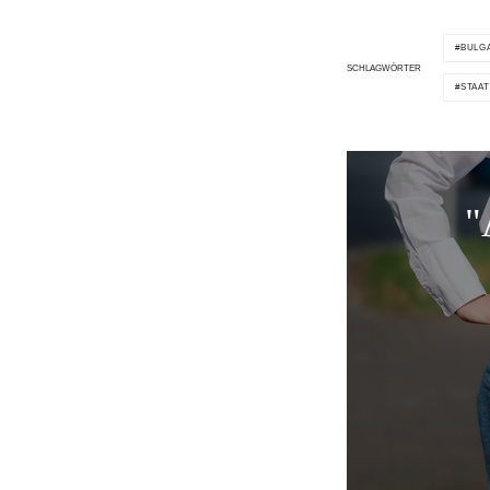
BULG
SCHLAGWÖRTER
STAA
"