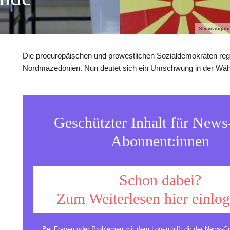
Stimmabgabe 
Die proeuropäischen und prowestlichen Sozialdemokraten regi
Nordmazedonien. Nun deutet sich ein Umschwung in der Wäh
Geschützter Inhalt für New
Abonnent:innen
Schon dabei?
Zum Weiterlesen hier einlo
Bei Fragen oder Problemen mit dem Log-in hilft dir der
News-Cr