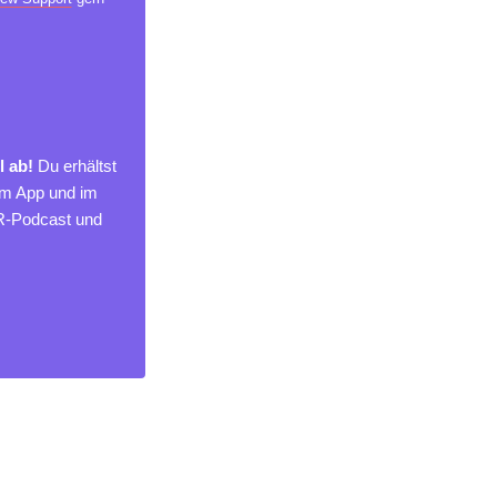
l ab!
Du erhältst
um App und im
MR-Podcast und