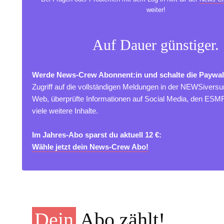
weiter!
Auf Dauer günstiger.
Werde News-Crew Abonnent:in und schalte die Paywal
Zugriff auf die vollständigen Meldungen in der NEWSivers
Web, überprüfte Informationen auf Social Media, den ES
viele weitere Inhalte.
Im Jahres-Abo sparst du aktuell 12 €:
Wähle jetzt dein News-Crew Abo!
Dein
Abo zählt!