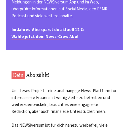
Meldungen in der NEWSiversum App und im Web,
überprüfte Informationen auf Social Media, den ESMR-
Podcast und viele weitere Inhalte.
Im Jahres-Abo sparst du aktuell 12 €:
Wähle jetzt dein News-Crew Abo!
Dein
Abo zählt!
Um dieses Projekt – eine unabhängige News-Plattform für
interessierte Frauen mit wenig Zeit – zu betreiben und
weiterzuentwickeln, braucht es eine engagierte
Redaktion, aber auch finanzielle Unterstützer:innen.
Das NEWSiversum ist für dich nahezu werbefrei, viele