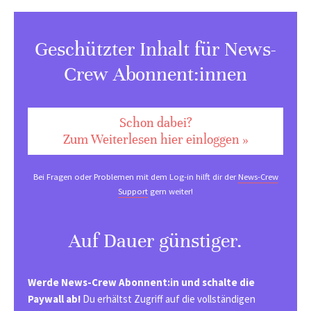
Geschützter Inhalt für News-
Crew Abonnent:innen
Schon dabei?
Zum Weiterlesen hier einloggen »
Bei Fragen oder Problemen mit dem Log-in hilft dir der
News-Crew
Support
gern weiter!
Auf Dauer günstiger.
Werde News-Crew Abonnent:in und schalte die
Paywall ab!
Du erhältst Zugriff auf die vollständigen