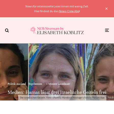
News für interessierte Leser:innen mit wenig Zeit.
Hier findest du das
News-Crew Abo
!
Politik Ausland
Topthemen
·
1 Minute Lesedauer
Medien: Hamas lässt drei israelische Geiseln frei
Die israelischen Geiseln. Foto: -/Family Handout/Hostage's Family Forum/dpa