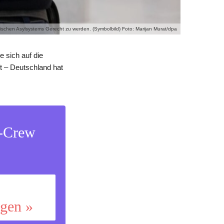
schen Asylsystems Gerecht zu werden. (Symbolbild) Foto: Marijan Murat/dpa
e sich auf die
ft – Deutschland hat
s-Crew
ggen »