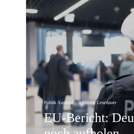
Politik Ausland
·
1 Minute Lesedauer
EU-Bericht: Deu
noch aufholen