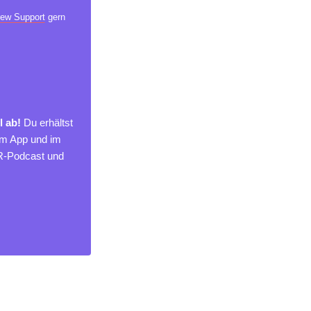
ew Support
gern
l ab!
Du erhältst
um App und im
MR-Podcast und