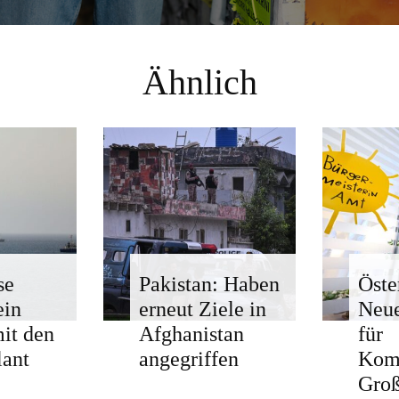
Ähnlich
se
Pakistan: Haben
Öste
ein
erneut Ziele in
Neue
mit den
Afghanistan
für
ant
angegriffen
Kom
Groß