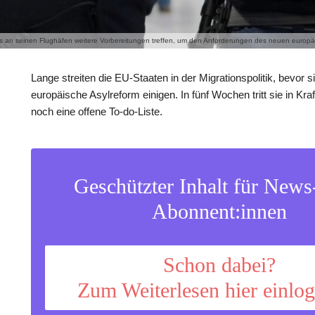
 an seinen Flughäfen weitere Vorbereitungen treffen, um den Anforderungen des neuen europäi
Lange streiten die EU-Staaten in der Migrationspolitik, bevor si
europäische Asylreform einigen. In fünf Wochen tritt sie in Kra
noch eine offene To-do-Liste.
Geschützter Inhalt für New
Abonnent:innen
Schon dabei?
Zum Weiterlesen hier einlo