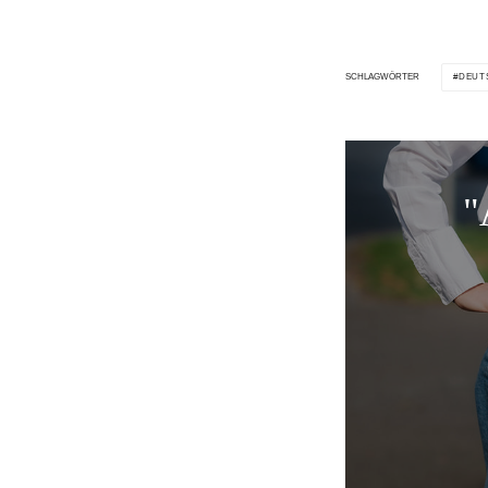
DEUT
SCHLAGWÖRTER
"