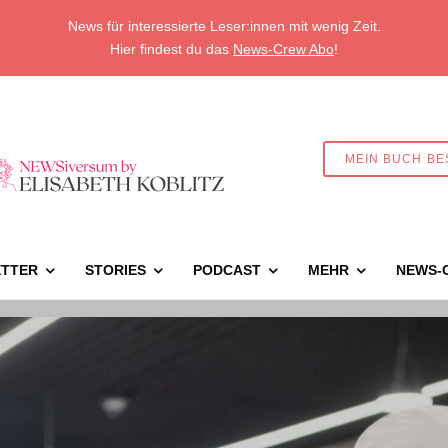
News für interessierte Leser:innen mit wenig Zeit.
Hier findest du das
News-Crew Abo
!
MEIN BUCH BE
TTER
STORIES
PODCAST
MEHR
NEWS-