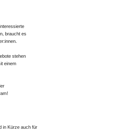
nteressierte
n, braucht es
er:innen.
gebote stehen
mit einem
der
ram!
 in Kürze auch für