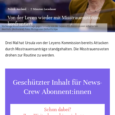
Politik Ausland
·
2 Minuten Lesedauer
Von der Leyen wieder mit Misstrauensvotum
konfrontiert
Vorherige Misstrauensanträge gegen Ursula von der Leyens EU-Kommission scheiterten
deutlich. (Archivbild) Foto: Philipp von Ditfurth/dpa
Drei Mal hat Ursula von der Leyens Kommission bereits Attacken
durch Misstrauensanträge standgehalten. Die Misstrauensvoten
drohen zur Routine zu werden.
Geschützter Inhalt für News-
Crew Abonnent:innen
Schon dabei?