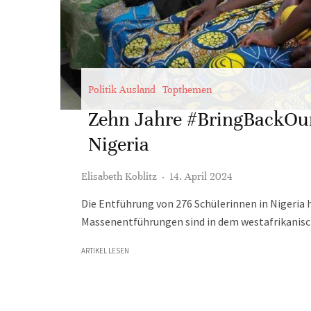
Politik Ausland
Topthemen
Zehn Jahre #BringBackOur
Nigeria
Elisabeth Koblitz
·
14. April 2024
Die Entführung von 276 Schülerinnen in Nigeria 
Massenentführungen sind in dem westafrikanis
ARTIKEL LESEN