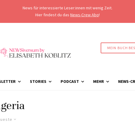
News für interessierte Leser:innen mit wenig Zeit.
Hier findest du das
News-Crew Abo
!
MEIN BUCH BE
SLETTER
STORIES
PODCAST
MEHR
NEWS-CR
geria
ueste