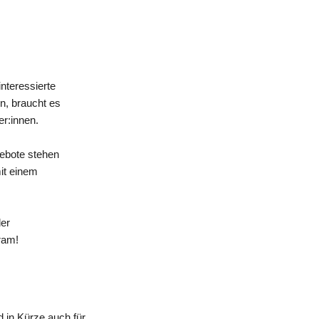
nteressierte
n, braucht es
er:innen.
gebote stehen
mit einem
der
ram!
 in Kürze auch für