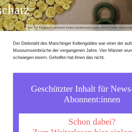
schatz
Der 3,7 Kilogramm schwere Kelten-Goldschatz wurde einst in einer Bodenvitr
Der Diebstahl des Manchinger Keltengoldes war einer der au
Museumseinbrüche der vergangenen Jahre. Vier Männer wurd
schwiegen eisern. Geholfen hat ihnen das nicht.
Geschützter Inhalt für New
Abonnent:innen
Schon dabei?