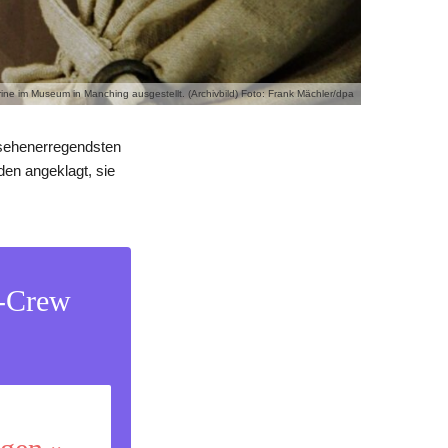
ine im Museum in Manching ausgestellt. (Archivbild) Foto: Frank Mächler/dpa
fsehenerregendsten
en angeklagt, sie
s-Crew