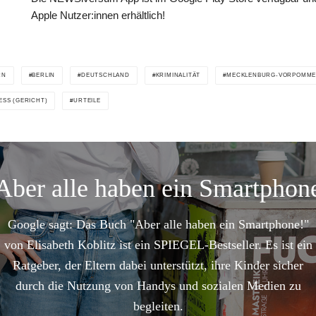
Apple Nutzer:innen erhältlich!
RN
BERLIN
DEUTSCHLAND
KRIMINALITÄT
MECKLENBURG-VORPOMM
ESS (GERICHT)
URTEILE
Aber alle haben ein Smartphon
Google sagt: Das Buch "Aber alle haben ein Smartphone!"
von Elisabeth Koblitz ist ein SPIEGEL-Bestseller. Es ist ein
Ratgeber, der Eltern dabei unterstützt, ihre Kinder sicher
durch die Nutzung von Handys und sozialen Medien zu
begleiten.