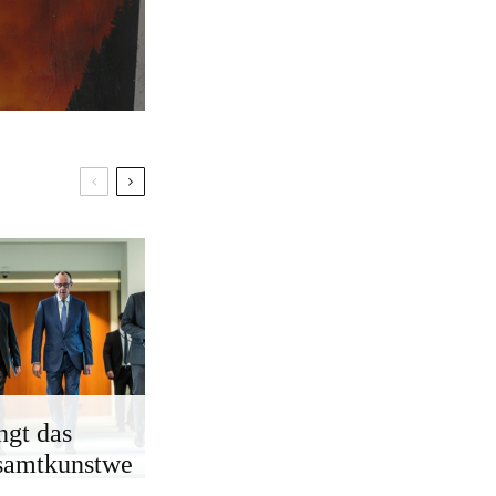
ngt das
samtkunstwe