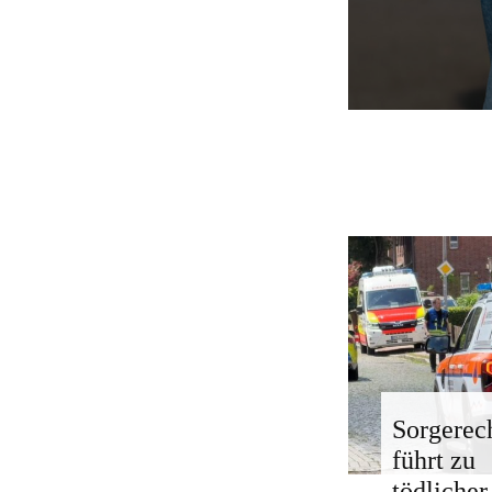
Sorgerech
führt zu
tödlicher