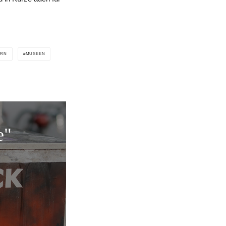
ERN
MUSEEN
e"