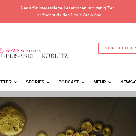
News für interessierte Leser:innen mit wenig Zeit.
Hier findest du das
News-Crew Abo
!
MEIN BUCH BE
TTER
STORIES
PODCAST
MEHR
NEWS-