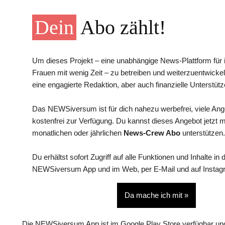
Dein
Abo zählt!
Um dieses Projekt – eine unabhängige News-Plattform für i
Frauen mit wenig Zeit – zu betreiben und weiterzuentwickel
eine engagierte Redaktion, aber auch finanzielle Unterstütz
Das NEWSiversum ist für dich nahezu werbefrei, viele An
kostenfrei zur Verfügung. Du kannst dieses Angebot jetzt 
monatlichen oder jährlichen
News-Crew Abo
unterstützen.
Du erhältst sofort Zugriff auf alle Funktionen und Inhalte in 
NEWSiversum App und im Web, per E-Mail und auf Instag
Da mache ich mit »
Die NEWSiversum App ist im Google Play Store verfügbar und