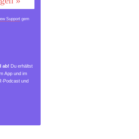
ggen »
ew Support
gern
l ab!
Du erhältst
um App und im
MR-Podcast und