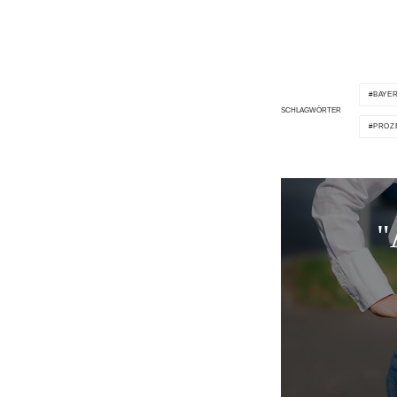
BAYE
SCHLAGWÖRTER
PROZ
"