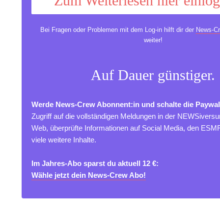
Zum Weiterlesen hier einlo
Bei Fragen oder Problemen mit dem Log-in hilft dir der
News-Cr
weiter!
Auf Dauer günstiger.
Werde News-Crew Abonnent:in und schalte die Paywal
Zugriff auf die vollständigen Meldungen in der NEWSivers
Web, überprüfte Informationen auf Social Media, den ES
viele weitere Inhalte.
Im Jahres-Abo sparst du aktuell 12 €:
Wähle jetzt dein News-Crew Abo!