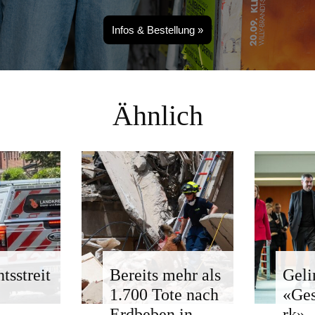
Infos & Bestellung »
Ähnlich
tsstreit
Bereits mehr als
Geli
1.700 Tote nach
«Ge
Erdbeben in
rk»