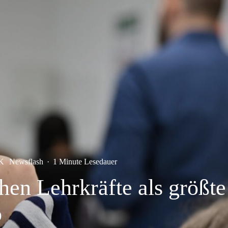
K
Newsflash
·
1 Minute Lesedauer
en Lehrkräfte als größte
b