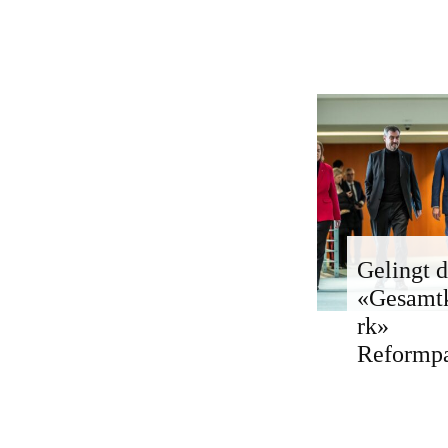
Gelingt d
«Gesamt
rk»
Reformp