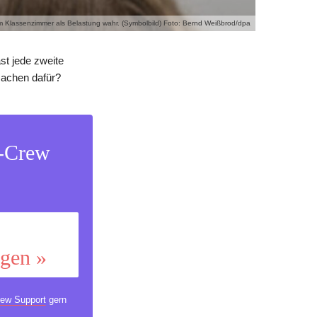
m Klassenzimmer als Belastung wahr. (Symbolbild) Foto: Bernd Weißbrod/dpa
st jede zweite
rsachen dafür?
s-Crew
ggen »
ew Support
gern