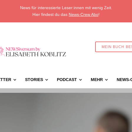
News für interessierte Leser:innen mit wenig Zeit.
Hier findest du das
News-Crew Abo
!
MEIN BUCH BE
TTER
STORIES
PODCAST
MEHR
NEWS-