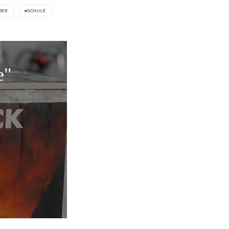
DER
SCHULE
e"