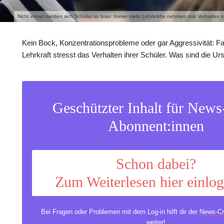
Nicht immer melden sich Schüler so brav: Immer mehr Lehrkräfte nehmen das Verhalten i
Kein Bock, Konzentrationsprobleme oder gar Aggressivität: Fa
Lehrkraft stresst das Verhalten ihrer Schüler. Was sind die U
Geschützter Inhalt für New
Abonnent:innen
Schon dabei?
Zum Weiterlesen hier einlo
Bei Fragen oder Problemen mit dem Log-in hilft dir der
News-Cr
weiter!