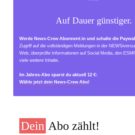
Auf Dauer günstiger.
Werde News-Crew Abonnent:in und schalte die Paywal
Zugriff auf die vollständigen Meldungen in der NEWSivers
Web, überprüfte Informationen auf Social Media, den ES
viele weitere Inhalte.
Im Jahres-Abo sparst du aktuell 12 €:
Wähle jetzt dein News-Crew Abo!
Dein
Abo zählt!