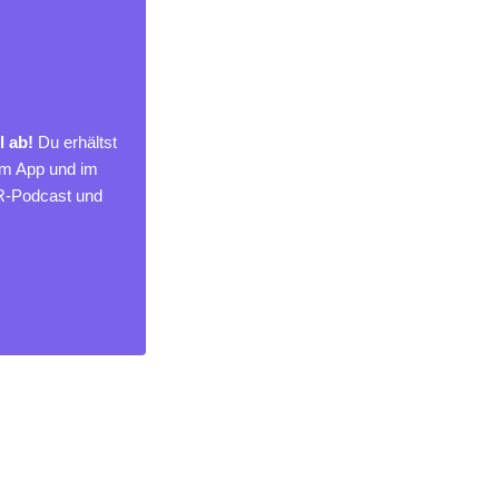
l ab!
Du erhältst
um App und im
MR-Podcast und