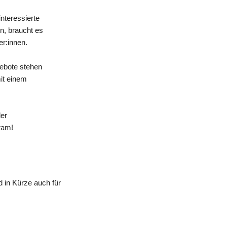
nteressierte
n, braucht es
er:innen.
gebote stehen
mit einem
der
ram!
 in Kürze auch für