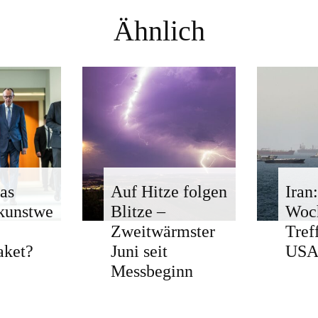
Ähnlich
as
Auf Hitze folgen
Iran
kunstwe
Blitze –
Woc
Zweitwärmster
Tref
aket?
Juni seit
USA 
Messbeginn